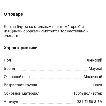
Подробнее
об оплате Плайтом
О товаре
Легкая блузка со стильным принтом "горох" и
изящными оборками смотрится торжественно и
Остались вопросы?
25
элегантно.
8 800 302-02-51
plait.ru
раз в 2
Характеристики
недели
Пол
Женский
Бренд
Mayoral
Основной цвет
Молочный
Возрастная группа
Junior
Основной материал
100% полиэстер
Артикул
221-7156-3-8A