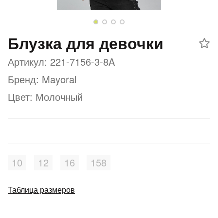
Добавляйте товары
в корзину
Блузка для девочки
Артикул: 221-7156-3-8A
Оплачивайте сегодня только
25
% картой любого банка
Бренд: Mayoral
Цвет: Молочный
Получайте товар
выбранный способом
Оставшиеся
75
% будут
10
12
16
158
списываться
с вашей карты
по
25
%
каждые 2 недели
Таблица размеров