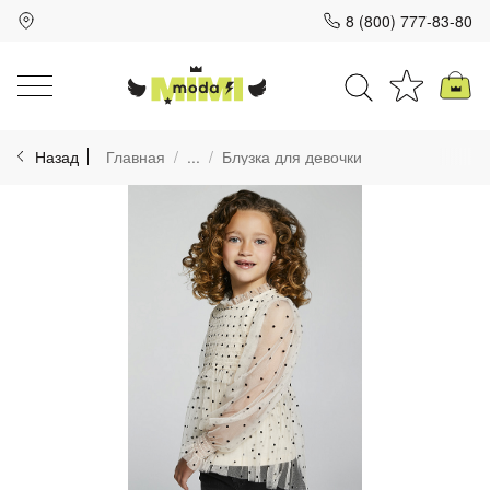
8 (800) 777-83-80
Для клиентов всех банков
Назад
Главная
...
Блузка для девочки
Разбейте
оплату
на части
без переплат
График платежей
Сегодня
25
%