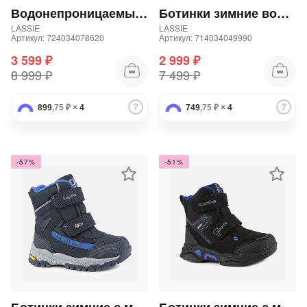
Водонепроницаемые зимние ботинки для мальчика
Ботинки зимние водонепроницаемые для мальчика
LASSIE
LASSIE
Артикул: 724034078620
Артикул: 714034049990
3 599 ₽
2 999 ₽
8 999 ₽
7 499 ₽
899
,75 ₽
×
4
749
раз в 2 недели
,75 ₽
×
4
-57%
-51%