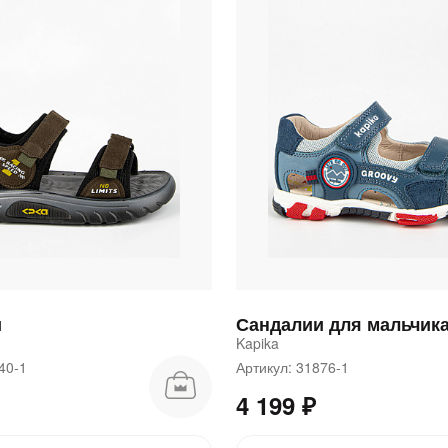
График платежей
Сегодня
25
%
Добавляйте товары
в корзину
и
Сандалии для мальчик
Kapika
Оплачивайте сегодня только
940-1
Артикул: 31876-1
25
% картой любого банка
4 199 ₽