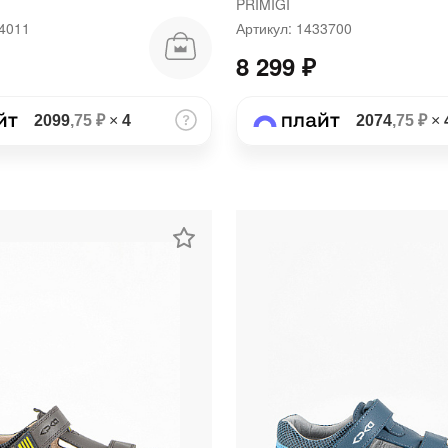
PRIMIGI
14011
Артикул: 1433700
8 299 ₽
2099
,75 ₽
×
4
2074
,75 ₽
×
раз в 2 недели