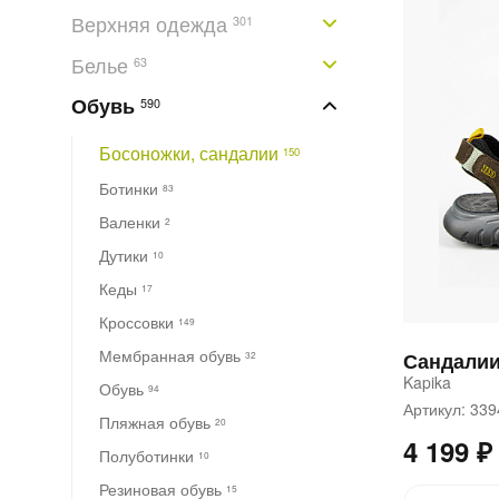
Верхняя одежда
301
Белье
63
Обувь
590
Босоножки, сандалии
150
Ботинки
83
Валенки
2
Дутики
10
Кеды
17
Кроссовки
149
Мембранная обувь
Сандали
32
Kapika
Обувь
94
Артикул: 33
Пляжная обувь
20
4 199 ₽
Полуботинки
10
Резиновая обувь
15