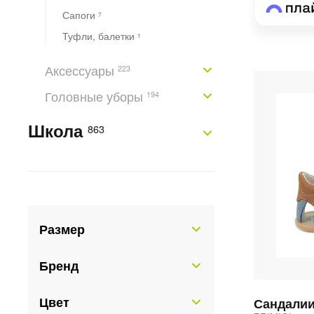
Сапоги
7
Туфли, балетки
1
Аксессуары
223
Головные уборы
194
Школа
863
Размер
Бренд
Цвет
Сандали