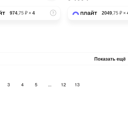
974
,75 ₽
×
4
2049
,75 ₽
×
Показать ещё
3
4
5
...
12
13