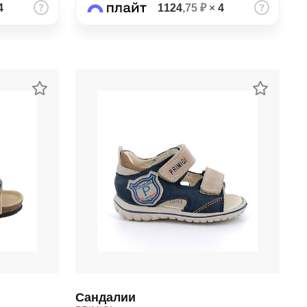
4
1124
,75 ₽
×
4
Сандалии