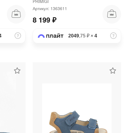
PRIMIGI
Артикул: 1363611
8 199 ₽
4
2049
,75 ₽
×
4