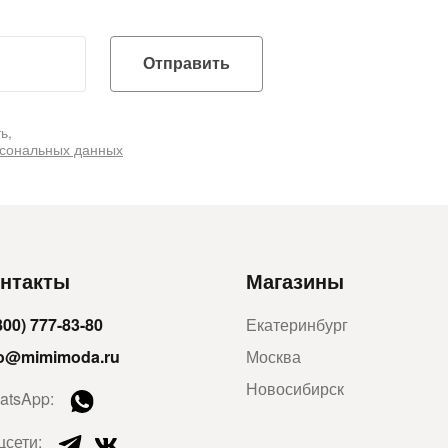
Отправить
ь,
рсональных данных
нтакты
Магазины
800) 777-83-80
Екатеринбург
fo@mimimoda.ru
Москва
Новосибирск
atsApp:
цсети: