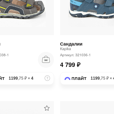
и
Сандалии
Kapika
1038-1
Артикул: 321036-1
4 799 ₽
1199
,75 ₽
×
4
1199
,75 ₽
×