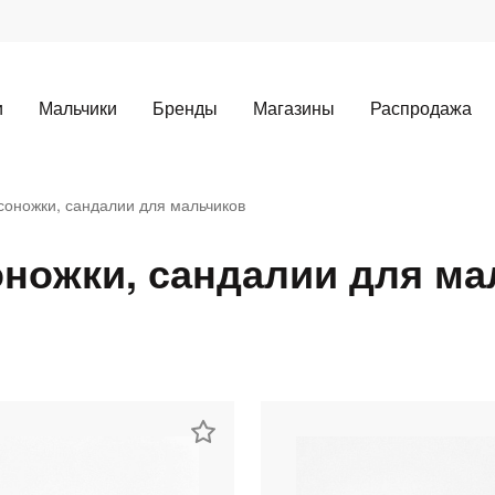
и
Мальчики
Бренды
Магазины
Распродажа
соножки, сандалии для мальчиков
ножки, сандалии для ма
Для клиентов всех банков
Разбейте
оплату
а части
без переплат