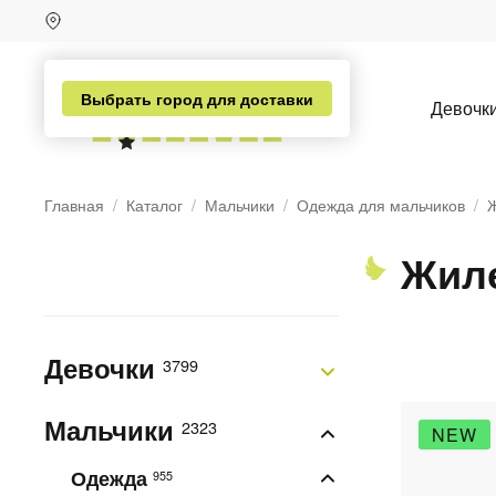
Выбрать город для доставки
Девочк
Главная
Каталог
Мальчики
Одежда для мальчиков
Ж
Жиле
Девочки
3799
Мальчики
2323
NEW
Одежда
955
н