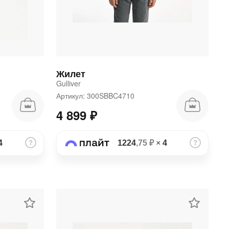
Жилет
Gulliver
4
Артикул: 300SBBC4710
4 899 ₽
4
1224
,75 ₽
×
4