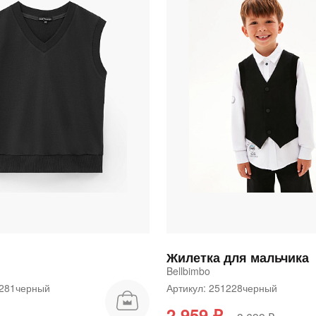
График платежей
Сегодня
25
%
Добавляйте товары
в корзину
Жилетка для мальчика
Оплачивайте сегодня только
Bellbimbo
25
% картой любого банка
60281черный
Артикул: 251228черный
2 959 ₽