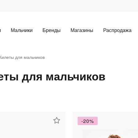
и
Мальчики
Бренды
Магазины
Распродажа
илеты для мальчиков
ты для мальчиков
Для клиентов всех банков
-20%
Разбейте
оплату
а части
без переплат