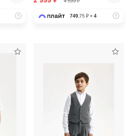
4 599 ₽
749
,75 ₽
×
4