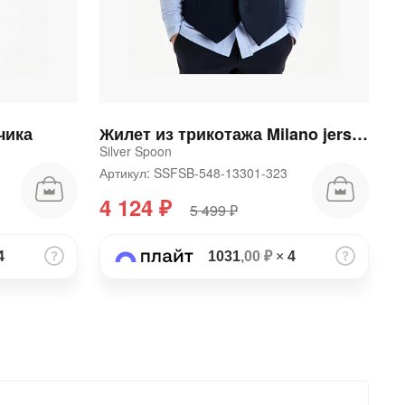
чика
Жилет из трикотажа Milano jersey для мальчика
Silver Spoon
6
Артикул: SSFSB-548-13301-323
4 124 ₽
5 499 ₽
4
1031
,00 ₽
×
4