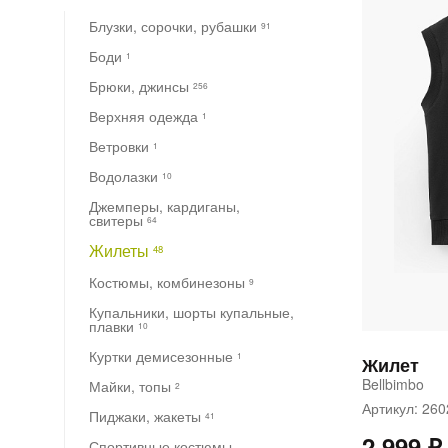
Блузки, сорочки, рубашки
91
Боди
1
Брюки, джинсы
256
Верхняя одежда
1
Ветровки
1
Водолазки
10
Джемперы, кардиганы,
свитеры
64
Жилеты
48
Костюмы, комбинезоны
9
Купальники, шорты купальные,
плавки
10
Куртки демисезонные
1
Жилет
Bellbimbo
Майки, топы
2
Артикул: 2
Пиджаки, жакеты
41
2 999 ₽
Спортивные костюмы,