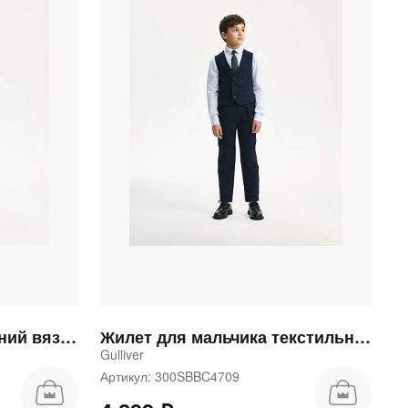
Жилет для мальчика синий вязаный
Жилет для мальчика текстильный из твида синий
Gulliver
Артикул: 300SBBC4709