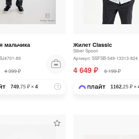
plait.ru
я мальчика
Жилет Classic
Silver Spoon
4BJ4701-89
Артикул: SSFSB-549-13313-82
4 649 ₽
раз в 2 недели
4 399 ₽
6 199 ₽
749
,75 ₽
×
4
1162
,25 ₽
×