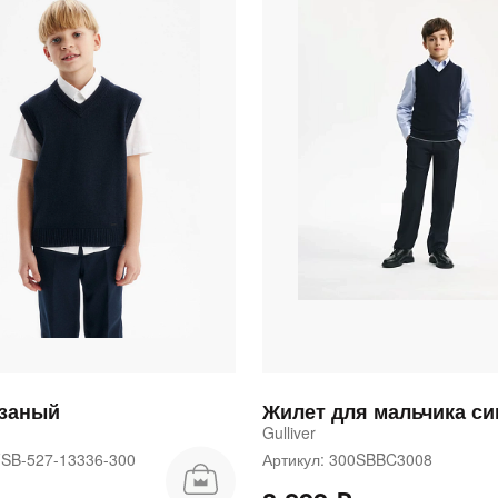
язаный
Gulliver
FSB-527-13336-300
Артикул: 300SBBC3008