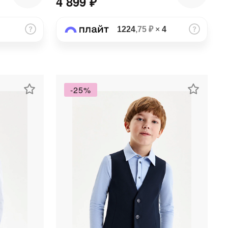
4 899 ₽
1224
,75 ₽
×
4
-25%