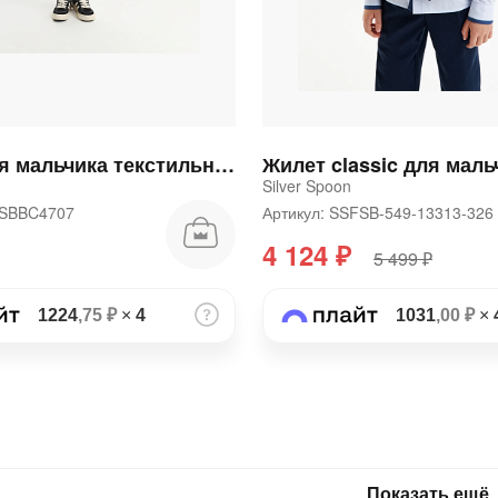
Жилет для мальчика текстильный
Жилет classic для маль
Silver Spoon
00SBBC4707
Артикул: SSFSB-549-13313-32
4 124 ₽
5 499 ₽
1224
,75 ₽
×
4
1031
,00 ₽
×
Показать ещё