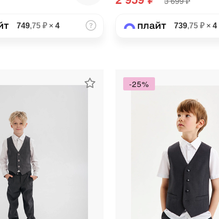
3 699 ₽
Получайте товар
выбранный способом
749
,75 ₽
×
4
739
,75 ₽
×
4
Оставшиеся
75
% будут
списываться
с вашей карты
по
25
%
каждые 2 недели
-25%
Подробнее
об оплате Плайтом
25
раз в 2
Остались вопросы?
недели
8 800 302-02-51