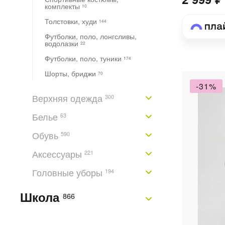
комплекты
10
Толстовки, худи
144
Футболки, поло, лонгсливы,
водолазки
22
Футболки, поло, туники
174
Шорты, бриджи
70
-31%
Верхняя одежда
300
Белье
63
Обувь
590
Аксессуары
221
Головные уборы
194
Школа
866