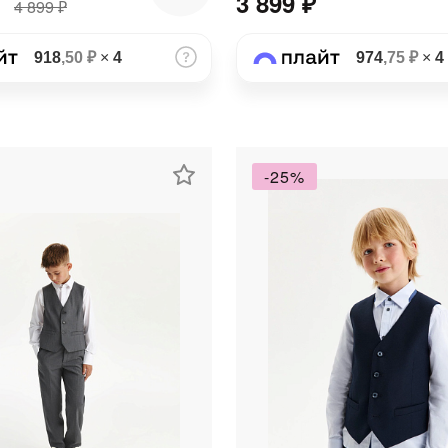
3 899 ₽
4 899 ₽
918
,50 ₽
×
4
974
,75 ₽
×
4
-25%