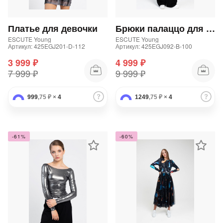
Добавляйте товары
Платье для девочки
Брюки палаццо для девочки
в корзину
ESCUTE Young
ESCUTE Young
Артикул: 425EGJ201-D-112
Артикул: 425EGJ092-B-100
3 999 ₽
4 999 ₽
Оплачивайте сегодня только
7 999 ₽
9 999 ₽
25
% картой любого банка
999
,75 ₽
×
4
1249
,75 ₽
×
4
Получайте товар
выбранный способом
-61%
-60%
Оставшиеся
75
% будут
списываться
с вашей карты
по
25
%
каждые 2 недели