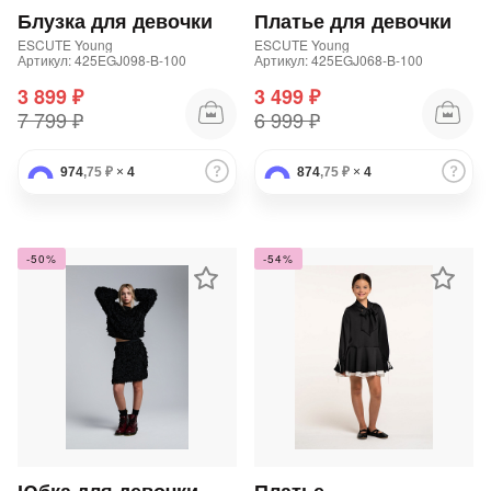
Блузка для девочки
Платье для девочки
ESCUTE Young
ESCUTE Young
Артикул: 425EGJ098-B-100
Артикул: 425EGJ068-B-100
3 899 ₽
3 499 ₽
7 799 ₽
6 999 ₽
974
,75 ₽
×
4
874
раз в 2 недели
,75 ₽
×
4
-50%
-54%