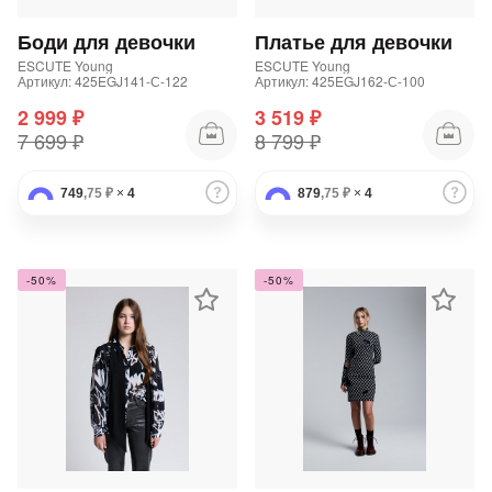
Подробнее
об оплате Плайтом
Боди для девочки
Платье для девочки
ESCUTE Young
ESCUTE Young
Артикул: 425EGJ141-С-122
Артикул: 425EGJ162-С-100
2 999 ₽
3 519 ₽
7 699 ₽
8 799 ₽
Остались вопросы?
25
8 800 302-02-51
749
,75 ₽
×
4
879
,75 ₽
×
4
plait.ru
раз в 2
недели
-50%
-50%