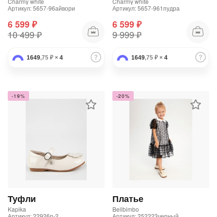
Charmy white
Charmy white
Артикул: 5657-96айвори
Артикул: 5657-961пудра
6 599 ₽
6 599 ₽
10 499 ₽
9 999 ₽
1649
,75 ₽
×
4
1649
,75 ₽
×
4
-19%
-20%
Туфли
Платье
Kapika
Bellbimbo
Артикул: 22926п-2
Артикул: 252223черный