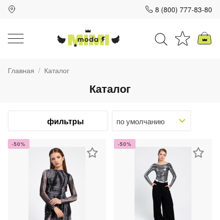
8 (800) 777-83-80
Для клиентов всех банков
Главная
Каталог
Разбейте
Каталог
оплату
на части
без переплат
фильтры
-50%
-50%
График платежей
Сегодня
25
%