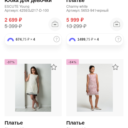
Юбка для девочки
Платье
ESCUTE Young
Charmy white
Артикул: 425EGJ217-D-100
Артикул: 5653-941черный
2 699 ₽
5 999 ₽
5 399 ₽
13 299 ₽
674
,75 ₽
×
4
1499
,75 ₽
×
4
-37%
-34%
Платье
Платье