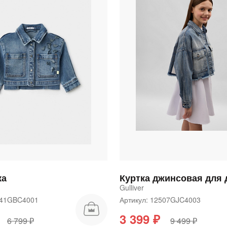
График платежей
Сегодня
25
%
Добавляйте товары
в корзину
ка
Оплачивайте сегодня только
Gulliver
25
% картой любого банка
2641GBC4001
Артикул: 12507GJC4003
3 399 ₽
6 799 ₽
9 499 ₽