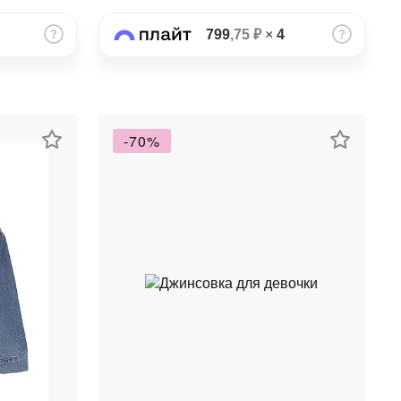
799
,75 ₽
×
4
-70%