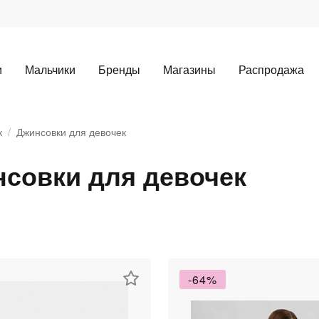
и
Мальчики
Бренды
Магазины
Распродажа
к
Джинсовки для девочек
совки для девочек
Для клиентов всех банков
-64%
Разбейте
оплату
а части
без переплат