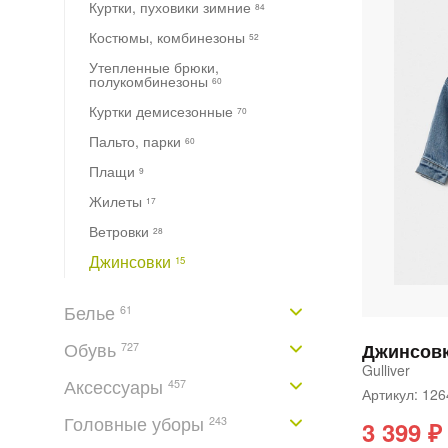
Куртки, пуховики зимние
84
Костюмы, комбинезоны
52
Утепленные брюки,
полукомбинезоны
60
Куртки демисезонные
70
Пальто, парки
60
Плащи
9
Жилеты
17
Ветровки
28
Джинсовки
15
Белье
61
Обувь
Джинсов
727
Gulliver
Аксессуары
457
Артикул: 1
Головные уборы
243
3 399 ₽