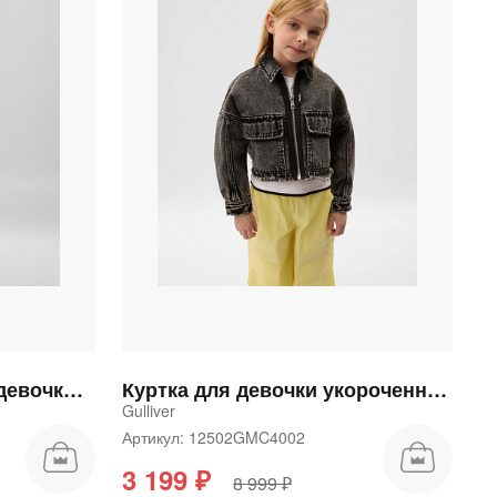
Куртка джинсовая для девочки укороченная с открытым срезом по нижнему краю синяя
Куртка для девочки укороченная джинсовая
Gulliver
Артикул: 12502GMC4002
3 199 ₽
8 999 ₽