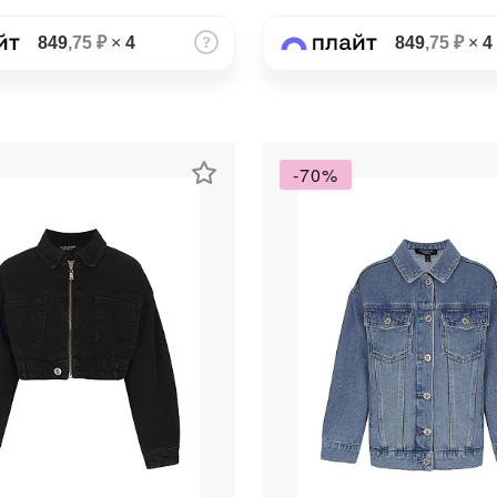
Получайте товар
выбранный способом
849
,75 ₽
×
4
849
,75 ₽
×
4
Оставшиеся
75
% будут
списываться
с вашей карты
по
25
%
каждые 2 недели
-70%
Подробнее
об оплате Плайтом
25
раз в 2
Остались вопросы?
недели
8 800 302-02-51
plait.ru