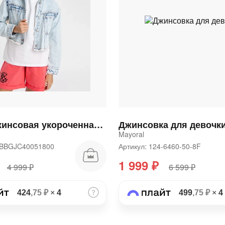
Куртка джинсовая укороченная для девочки
Джинсовка для девочк
Mayoral
24BBGJC40051800
Артикул: 124-6460-50-8F
1 999 ₽
4 999 ₽
6 599 ₽
424
,75 ₽
×
4
499
,75 ₽
×
4