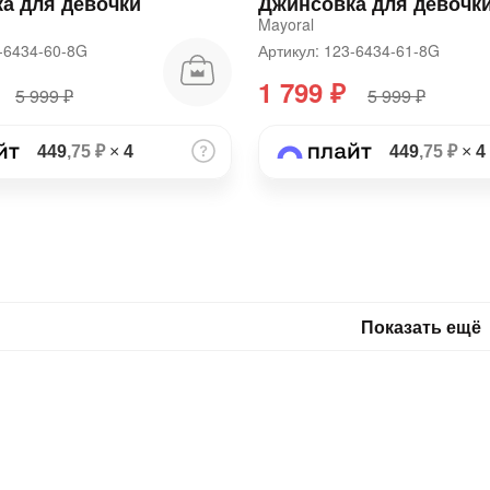
а для девочки
Джинсовка для девочк
Mayoral
3-6434-60-8G
Артикул: 123-6434-61-8G
1 799 ₽
5 999 ₽
5 999 ₽
449
,75 ₽
×
4
449
,75 ₽
×
4
Показать ещё