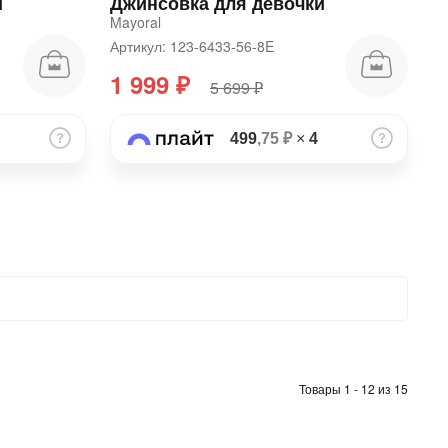
и
Джинсовка для девочки
Mayoral
Артикул: 123-6433-56-8E
1 999 ₽
5 699 ₽
499
,75 ₽
×
4
Товары 1 - 12 из 15