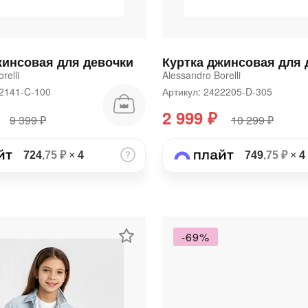
жинсовая для девочки
Куртка джинсовая для 
relli
Alessandro Borelli
22141-C-100
Артикул: 2422205-D-305
2 999 ₽
9 399 ₽
10 299 ₽
раз в 2 недели
724
,75 ₽
×
4
749
,75 ₽
×
4
-69%