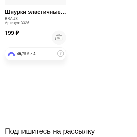
Подробнее
об оплате Плайтом
Шнурки эластичные с фиксатором для детской обуви
BRAUS
Артикул: 3326
199 ₽
Остались вопросы?
25
8 800 302-02-51
49
,75 ₽
×
4
plait.ru
раз в 2
недели
Подпишитесь на рассылку