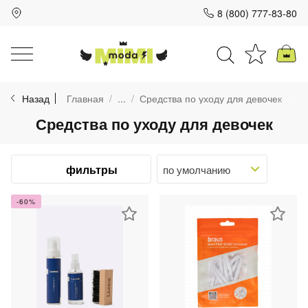
8 (800) 777-83-80
Для клиентов всех банков
Назад
Главная
...
Средства по уходу для девочек
Разбейте
Средства по уходу для девочек
оплату
на части
без переплат
фильтры
-60%
График платежей
Сегодня
25
%