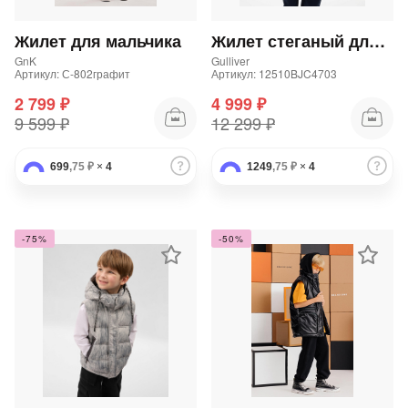
Жилет для мальчика
Жилет стеганый для мальчика утепленный синий
GnK
Gulliver
Артикул: С-802графит
Артикул: 12510BJC4703
2 799 ₽
4 999 ₽
9 599 ₽
12 299 ₽
раз в 2 недели
699
,75 ₽
×
4
1249
,75 ₽
×
4
-75%
-50%