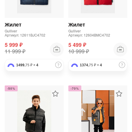
Добавляйте товары
в корзину
Жилет
Жилет
Gulliver
Gulliver
Артикул: 12611BJC4702
Артикул: 12604BMC4702
Оплачивайте сегодня только
5 999 ₽
5 499 ₽
25
% картой любого банка
11 999 ₽
10 999 ₽
Получайте товар
1499
,75 ₽
×
4
1374
,75 ₽
×
4
выбранный способом
-50%
-70%
Оставшиеся
75
% будут
списываться
с вашей карты
по
25
%
каждые 2 недели