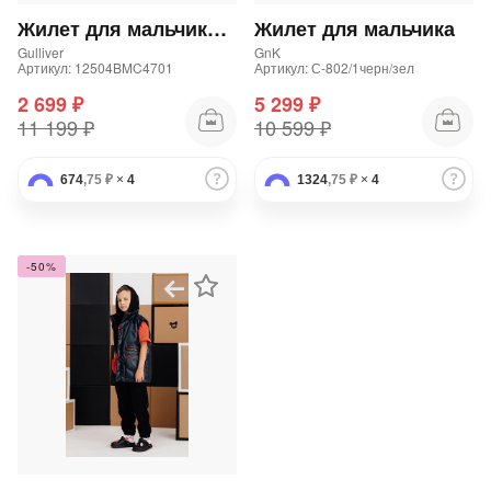
Жилет для мальчика утепленный стеганый
Жилет для мальчика
Gulliver
GnK
Артикул: 12504BMC4701
Артикул: С-802/1черн/зел
2 699 ₽
5 299 ₽
11 199 ₽
10 599 ₽
674
,75 ₽
×
4
1324
,75 ₽
×
4
-50%