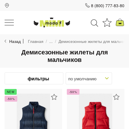
8 (800) 777-83-80
Для клиентов всех банков
Назад
Главная
...
Демисезонные жилеты для мальчико
Разбейте
Демисезонные жилеты для
оплату
на части
мальчиков
без переплат
фильтры
График платежей
NEW
-50%
-50%
Сегодня
25
%