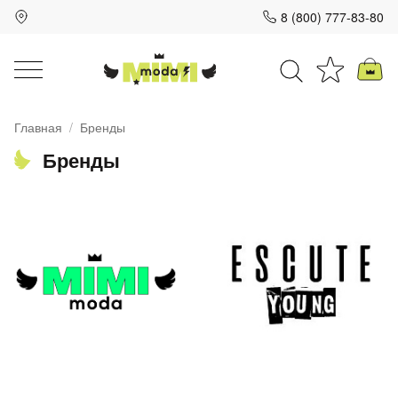
8 (800) 777-83-80
Для клиентов всех банков
Главная
Бренды
Разбейте
Бренды
оплату
на части
без переплат
График платежей
Сегодня
25
%