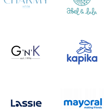
Подробнее
об оплате Плайтом
Остались вопросы?
25
8 800 302-02-51
plait.ru
раз в 2
недели