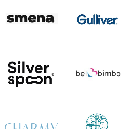
Добавляйте товары
в корзину
Оплачивайте сегодня только
25
% картой любого банка
Получайте товар
выбранный способом
Оставшиеся
75
% будут
списываться
с вашей карты
по
25
%
каждые 2 недели