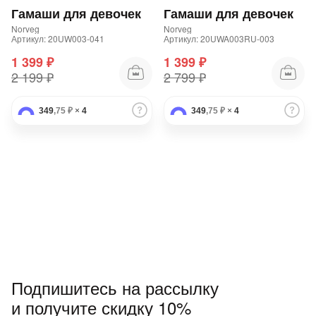
Гамаши для девочек
Гамаши для девочек
Norveg
Norveg
Артикул: 20UW003-041
Артикул: 20UWA003RU-003
1 399 ₽
1 399 ₽
2 199 ₽
2 799 ₽
349
,75 ₽
×
4
349
раз в 2 недели
,75 ₽
×
4
Подпишитесь на рассылку
и получите скидку 10%