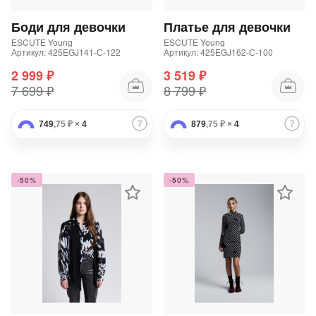
Подробнее
об оплате Плайтом
Боди для девочки
Платье для девочки
ESCUTE Young
ESCUTE Young
Артикул: 425EGJ141-С-122
Артикул: 425EGJ162-С-100
2 999 ₽
3 519 ₽
7 699 ₽
8 799 ₽
Остались вопросы?
25
8 800 302-02-51
749
,75 ₽
×
4
879
,75 ₽
×
4
plait.ru
раз в 2
недели
-50%
-50%