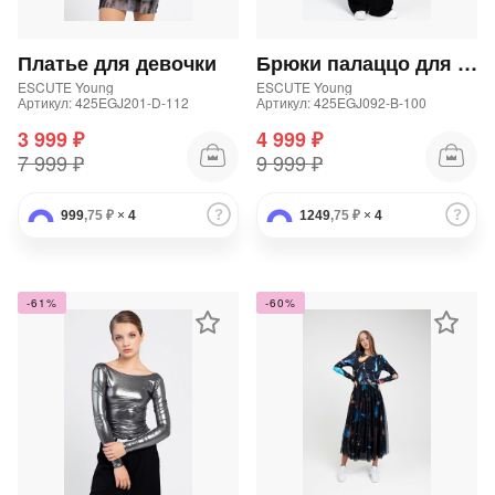
Добавляйте товары
Платье для девочки
Брюки палаццо для девочки
в корзину
ESCUTE Young
ESCUTE Young
Артикул: 425EGJ201-D-112
Артикул: 425EGJ092-B-100
3 999 ₽
4 999 ₽
Оплачивайте сегодня только
7 999 ₽
9 999 ₽
25
% картой любого банка
999
,75 ₽
×
4
1249
,75 ₽
×
4
Получайте товар
выбранный способом
-61%
-60%
Оставшиеся
75
% будут
списываться
с вашей карты
по
25
%
каждые 2 недели