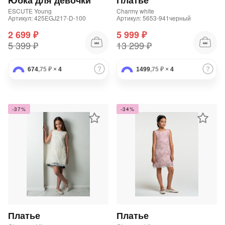
Юбка для девочки
Платье
ESCUTE Young
Charmy white
Артикул: 425EGJ217-D-100
Артикул: 5653-941черный
2 699 ₽
5 999 ₽
5 399 ₽
13 299 ₽
674
,75 ₽
×
4
1499
,75 ₽
×
4
-37%
-34%
Платье
Платье