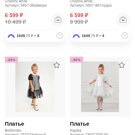
Charmy white
Charmy white
Артикул: 5657-96айвори
Артикул: 5657-961пудра
6 599 ₽
6 599 ₽
10 499 ₽
9 999 ₽
1649
,75 ₽
×
4
1649
,75 ₽
×
4
-20%
-50%
Платье
Платье
Bellbimbo
Kapika
Артикул: 252223черный
Артикул: OKGCD06-00