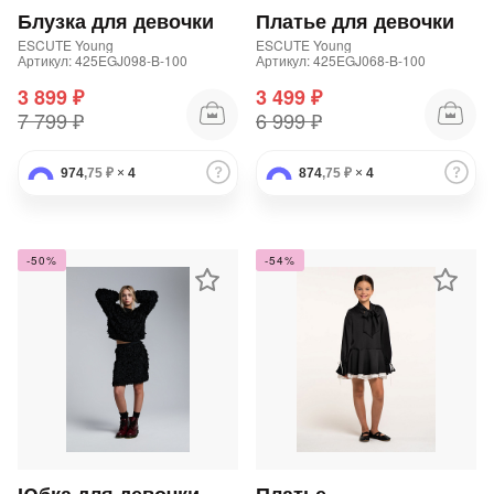
Блузка для девочки
Платье для девочки
ESCUTE Young
ESCUTE Young
Артикул: 425EGJ098-B-100
Артикул: 425EGJ068-B-100
3 899 ₽
3 499 ₽
7 799 ₽
6 999 ₽
974
,75 ₽
×
4
874
раз в 2 недели
,75 ₽
×
4
-50%
-54%