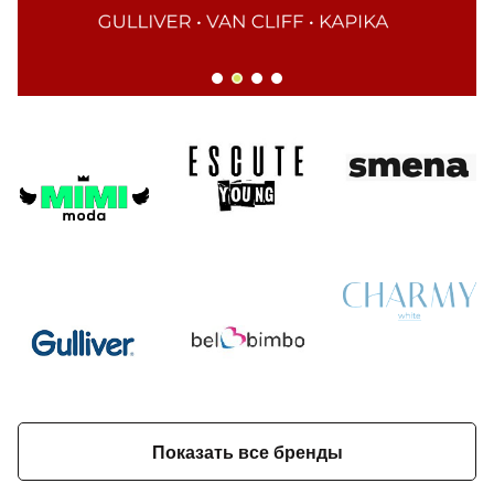
Добавляйте товары
в корзину
Оплачивайте сегодня только
25
% картой любого банка
Получайте товар
выбранный способом
Оставшиеся
75
% будут
списываться
с вашей карты
по
25
%
каждые 2 недели
Показать все бренды