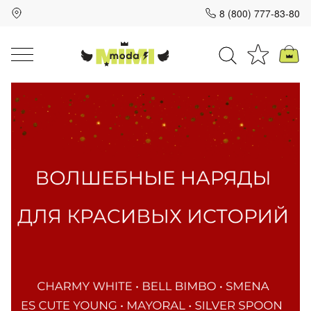
8 (800) 777-83-80
Для клиентов всех банков
Разбейте
оплату
на части
без переплат
График платежей
Сегодня
25
%