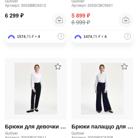
Gulliver
Gulliver
Артикул: 300SBBC6312
Артикул: 225SCBC5601
6 299 ₽
5 899 ₽
6 999 ₽
1574
,75 ₽
×
4
1474
,75 ₽
×
4
Брюки для девочки трикотажные прямого кроя черные
Брюки палаццо для девочки текстильные синие
Gulliver
Gulliver
Артикул: 300SBGC5611
Артикул: 300SBGC6308