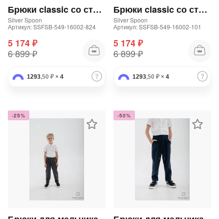
Брюки classic со стрелками для мальчика
Брюки classic со стрелками для мальчика
Silver Spoon
Silver Spoon
Артикул: SSFSB-549-16002-824
Артикул: SSFSB-549-16002-101
5 174 ₽
5 174 ₽
6 899 ₽
6 899 ₽
1293
,50 ₽
×
4
1293
раз в 2 недели
,50 ₽
×
4
-25%
-50%