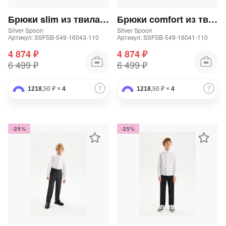
Подробнее
об оплате Плайтом
Брюки slim из твила для мальчика
Брюки comfort из твила для мальчика
Silver Spoon
Silver Spoon
Артикул: SSFSB-549-16043-110
Артикул: SSFSB-549-16041-110
4 874 ₽
4 874 ₽
6 499 ₽
6 499 ₽
Остались вопросы?
25
8 800 302-02-51
1218
,50 ₽
×
4
1218
,50 ₽
×
4
plait.ru
раз в 2
недели
-25%
-25%