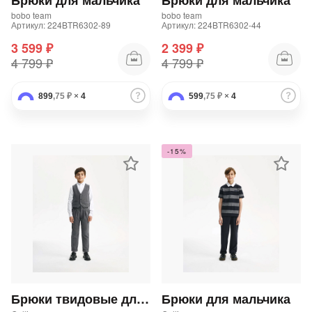
Брюки для мальчика
Брюки для мальчика
bobo team
bobo team
Артикул: 224BTR6302-89
Артикул: 224BТR6302-44
3 599 ₽
2 399 ₽
4 799 ₽
4 799 ₽
899
,75 ₽
×
4
599
,75 ₽
×
4
-15%
Брюки твидовые для мальчика зауженные к низу с регулировкой объема пояса серые
Брюки для мальчика