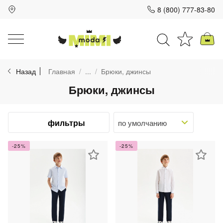
8 (800) 777-83-80
Для клиентов всех банков
Назад
Главная
...
Брюки, джинсы
Разбейте
Брюки, джинсы
оплату
на части
без переплат
фильтры
-25%
-25%
График платежей
Сегодня
25
%