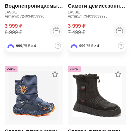
Водонепроницаемые зимние ботинки для мальчика и девочки
Самоги демисезонные водонепроницаемые для мальчика
LASSIE
LASSIE
Артикул: 724034059990
Артикул: 734033039990
3 999 ₽
3 999 ₽
8 999 ₽
7 499 ₽
999
,75 ₽
×
4
999
раз в 2 недели
,75 ₽
×
4
-50%
-56%