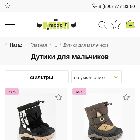
8 (800) 777-83-80
Для клиентов всех банков
Назад
Главная
...
Дутики для мальчиков
Разбейте
Дутики для мальчиков
оплату
на части
без переплат
фильтры
-50%
-50%
График платежей
Сегодня
25
%