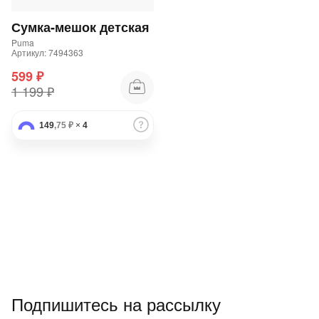
Подробнее
об оплате Плайтом
Сумка-мешок детская
Puma
Артикул: 7494363
599 ₽
1 199 ₽
Остались вопросы?
25
8 800 302-02-51
149
,75 ₽
×
4
plait.ru
раз в 2
недели
Подпишитесь на рассылку