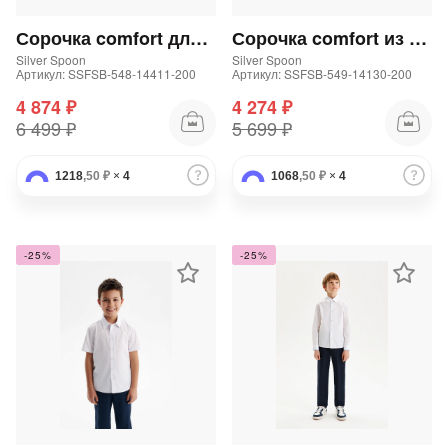
Подробнее
об оплате Плайтом
Сорочка comfort для мальчика
Сорочка comfort из хлопка для мальчика
Silver Spoon
Silver Spoon
Артикул: SSFSB-548-14411-200
Артикул: SSFSB-549-14130-200
4 874 ₽
4 274 ₽
6 499 ₽
5 699 ₽
Остались вопросы?
25
8 800 302-02-51
1218
,50 ₽
×
4
1068
,50 ₽
×
4
plait.ru
раз в 2
недели
-25%
-25%