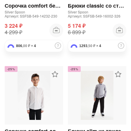
Сорочка comfort белая для мальчика
Брюки classic со стрелками для мальчика
Silver Spoon
Silver Spoon
Артикул: SSFSB-549-14232-230
Артикул: SSFSB-549-16002-326
3 224 ₽
5 174 ₽
4 299 ₽
6 899 ₽
806
,00 ₽
×
4
1293
раз в 2 недели
,50 ₽
×
4
-25%
-25%