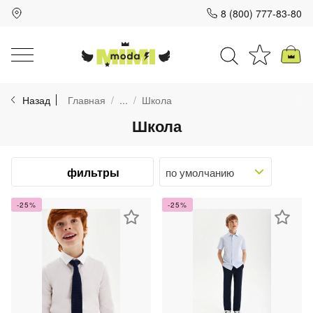
8 (800) 777-83-80
Для клиентов всех банков
Назад
Главная
...
Школа
Разбейте
Школа
оплату
на части
без переплат
фильтры
-25%
-25%
График платежей
Сегодня
25
%