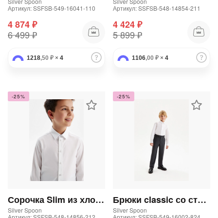
Silver Spoon
Silver Spoon
Артикул: SSFSB-549-16041-110
Артикул: SSFSB-548-14854-211
4 874 ₽
4 424 ₽
6 499 ₽
5 899 ₽
1218
,50 ₽
×
4
1106
,00 ₽
×
4
-25%
-25%
Сорочка Slim из хлопка с трикотажной спинкой для мальчика
Брюки classic со стрелками для мальчика
Silver Spoon
Silver Spoon
Артикул: SSFSB-548-14856-212
Артикул: SSFSB-549-16002-824