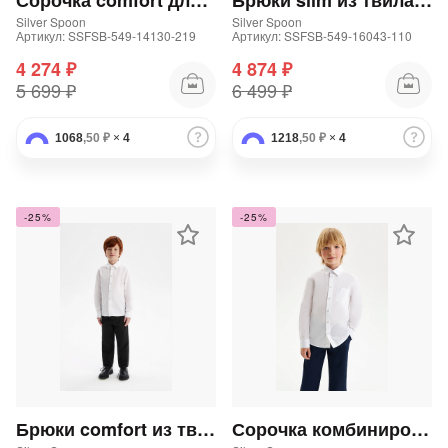
Сорочка comfort для мальчика
Брюки slim из твила для мальчика
Silver Spoon
Silver Spoon
Артикул: SSFSB-549-14130-219
Артикул: SSFSB-549-16043-110
4 274 ₽
4 874 ₽
5 699 ₽
6 499 ₽
1068
,50 ₽
×
4
1218
,50 ₽
×
4
-25%
-25%
Брюки comfort из твила для мальчика
Сорочка комбинированная длинный рукав на кнопках comfort