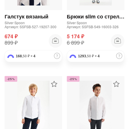
Добавляйте товары
Галстук вязаный
Брюки slim со стрелками для мальчика
в корзину
Silver Spoon
Silver Spoon
Артикул: SSFSB-527-19207-300
Артикул: SSFSB-549-16003-326
674 ₽
5 174 ₽
Оплачивайте сегодня только
899 ₽
6 899 ₽
25
% картой любого банка
168
,50 ₽
×
4
1293
,50 ₽
×
4
Получайте товар
выбранный способом
-25%
-25%
Оставшиеся
75
% будут
списываться
с вашей карты
по
25
%
каждые 2 недели