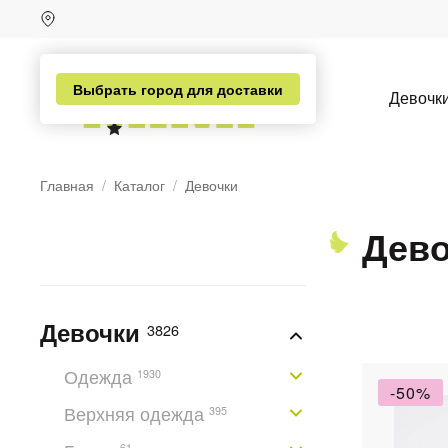
Выбрать город для доставки
Девочк
Главная
Каталог
Девочки
Дево
Девочки
3826
Одежда
1930
-50%
Верхняя одежда
395
н
61