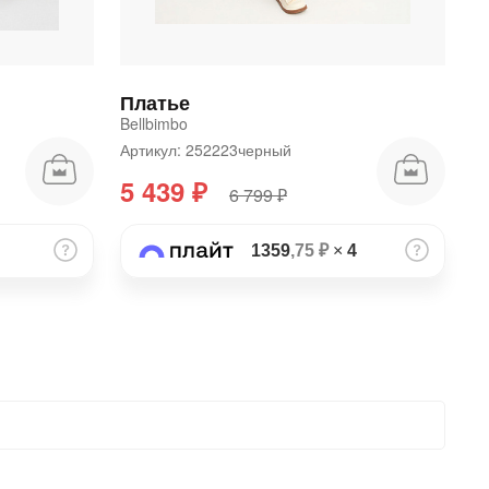
Платье
Bellbimbo
Артикул: 252223черный
5 439 ₽
6 799 ₽
1359
,75 ₽
×
4