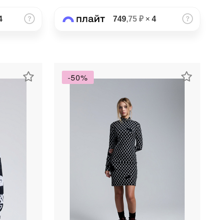
4
749
,75 ₽
×
4
-50%