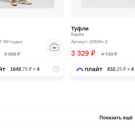
Туфли
e
Kapika
57-961пудра
Артикул: 22926п-2
3 329 ₽
9 999 ₽
4 159 ₽
1649
,75 ₽
×
4
832
,25 ₽
×
4
Показать ещё