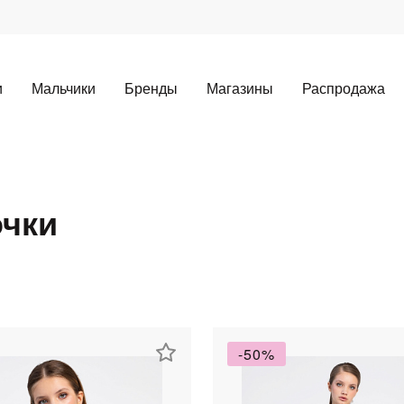
и
Мальчики
Бренды
Магазины
Распродажа
чки
Для клиентов всех банков
-50%
Разбейте
оплату
а части
без переплат