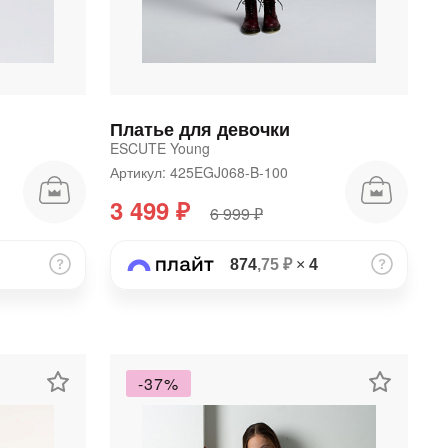
Платье для девочки
ESCUTE Young
Артикул: 425EGJ068-B-100
3 499 ₽
6 999 ₽
874
,75 ₽
×
4
-37%