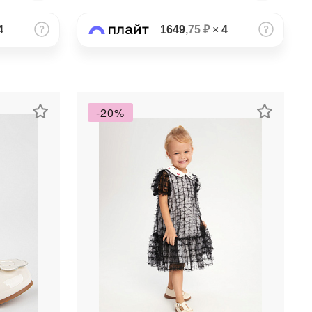
4
1649
,75 ₽
×
4
-20%