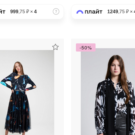
Получайте товар
выбранный способом
999
,75 ₽
×
4
1249
,75 ₽
×
Оставшиеся
75
% будут
списываться
с вашей карты
по
25
%
каждые 2 недели
-50%
Подробнее
об оплате Плайтом
25
раз в 2
Остались вопросы?
недели
8 800 302-02-51
plait.ru