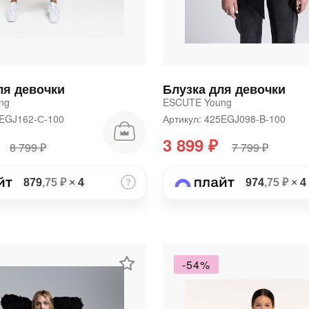
ля девочки
Блузка для девочки
ng
ESCUTE Young
5EGJ162-С-100
Артикул: 425EGJ098-B-100
3 899 ₽
8 799 ₽
7 799 ₽
раз в 2 недели
879
,75 ₽
×
4
974
,75 ₽
×
4
-54%