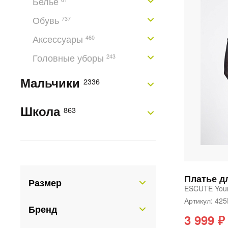
Белье
Обувь
737
Аксессуары
460
Головные уборы
243
Мальчики
2336
Школа
863
Платье д
Размер
ESCUTE You
Артикул: 42
Бренд
3 999 ₽