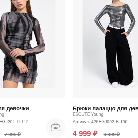
График платежей
Сегодня
25
%
Добавляйте товары
в корзину
ля девочки
Брюки палаццо для де
Оплачивайте сегодня только
ng
ESCUTE Young
25
% картой любого банка
5EGJ201-D-112
Артикул: 425EGJ092-B-100
4 999 ₽
7 999 ₽
9 999 ₽