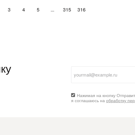
3
4
5
...
315
316
ку
Нажимая на кнопку Отправит
я соглашаюсь на
обработку пе