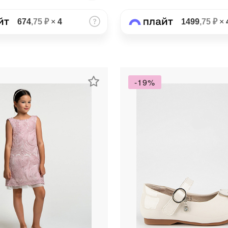
674
,75 ₽
×
4
1499
,75 ₽
×
-19%