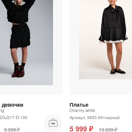
 девочки
Платье
ng
Charmy white
5EGJ217-D-100
Артикул: 5653-941черный
5 999 ₽
5 399 ₽
13 299 ₽