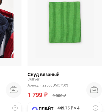
Снуд вязаный
Gulliver
Артикул: 22506BMC7503
1 799 ₽
2 999 ₽
449
,75 ₽
×
4