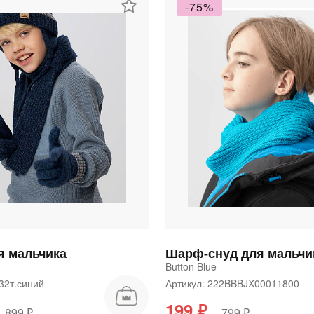
-75%
 мальчика
Шарф-снуд для мальчи
Button Blue
132т.синий
Артикул: 222BBBJX00011800
199 ₽
1 899 ₽
799 ₽