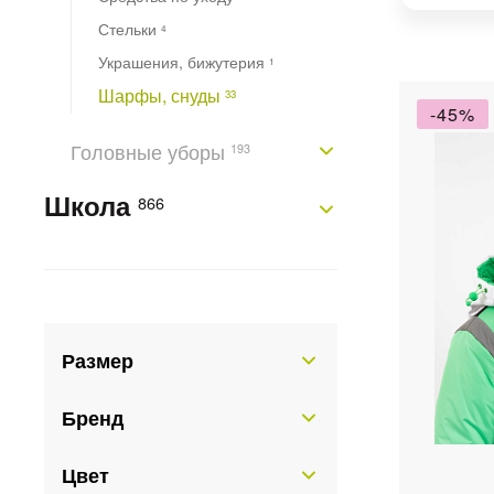
Стельки
4
Украшения, бижутерия
1
Шарфы, снуды
33
-45%
Головные уборы
193
Школа
866
Размер
Бренд
Цвет