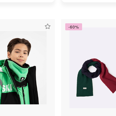
Получайте товар
выбранный способом
Оставшиеся
75
% будут
списываться
-60%
с вашей карты
по
25
%
каждые 2 недели
Подробнее
об оплате Плайтом
25
раз в 2
Остались вопросы?
недели
8 800 302-02-51
plait.ru