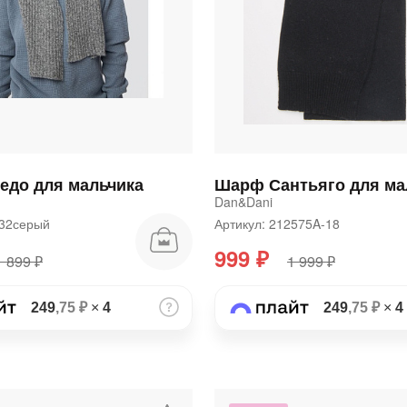
до для мальчика
Dan&Dani
0132серый
Артикул: 212575A-18
999 ₽
1 899 ₽
1 999 ₽
249
,75 ₽
×
4
249
,75 ₽
×
4