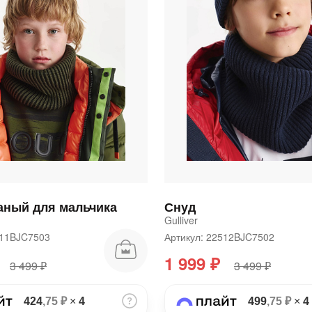
График платежей
Сегодня
25
%
Добавляйте товары
в корзину
аный для мальчика
Снуд
Gulliver
2511BJC7503
Артикул: 22512BJC7502
Оплачивайте сегодня только
1 999 ₽
3 499 ₽
3 499 ₽
25
% картой любого банка
424
,75 ₽
×
4
499
,75 ₽
×
4