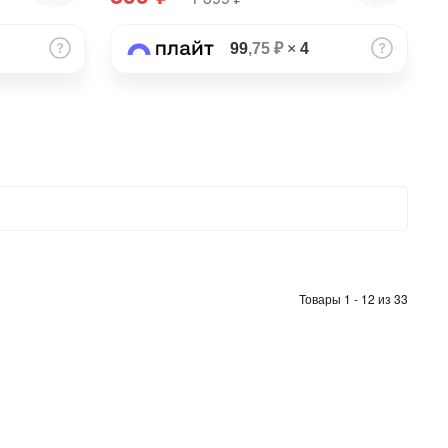
99
,75 ₽
×
4
Товары 1 - 12 из 33