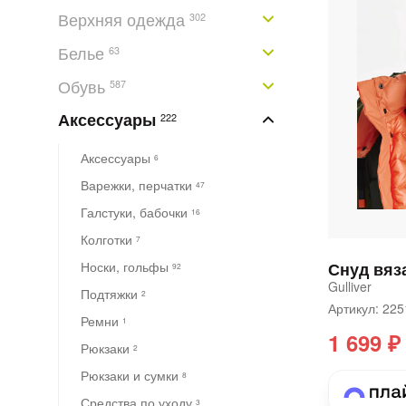
Верхняя одежда
302
Белье
63
Обувь
587
Аксессуары
222
Аксессуары
6
Варежки, перчатки
47
Галстуки, бабочки
16
Колготки
7
Снуд вяз
Носки, гольфы
92
Gulliver
Подтяжки
2
Артикул: 2
Ремни
1
1 699 ₽
Рюкзаки
2
Рюкзаки и сумки
8
Средства по уходу
3