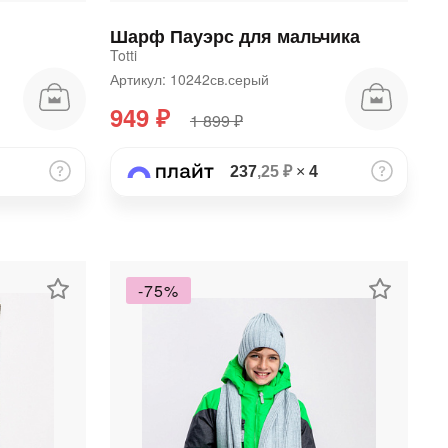
Шарф Пауэрс для мальчика
Totti
Артикул: 10242св.серый
949 ₽
1 899 ₽
237
,25 ₽
×
4
-75%