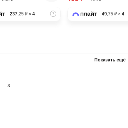
237
,25 ₽
×
4
49
,75 ₽
×
4
Показать ещё
3