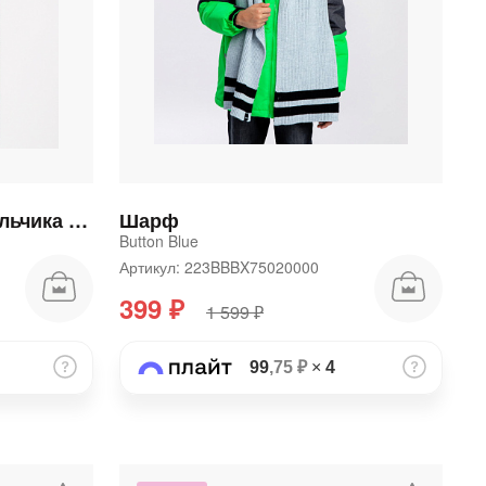
Шарф Сантьяго для мальчика и для девочки
Шарф
Button Blue
Артикул: 223BBBX75020000
399 ₽
1 599 ₽
99
,75 ₽
×
4