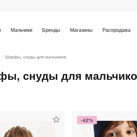
и
Мальчики
Бренды
Магазины
Распродажа
Шарфы, снуды для мальчиков
ы, снуды для мальчик
Для клиентов всех банков
-42%
Разбейте
оплату
а части
без переплат