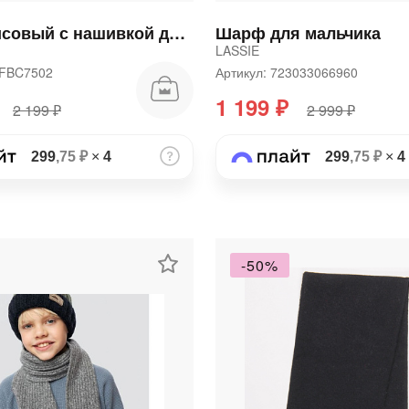
Снуд флисовый с нашивкой для мальчика
Шарф для мальчика
LASSIE
24FBC7502
Артикул: 723033066960
1 199 ₽
2 199 ₽
2 999 ₽
299
,75 ₽
×
4
299
,75 ₽
×
4
раз в 2 недели
-50%