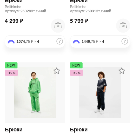
Брюки
Брюки
Bellbimbo
Bellbimbo
Артикул: 260283т.синий
Артикул: 260313т.синий
4 299 ₽
5 799 ₽
1074
,75 ₽
×
4
1449
,75 ₽
×
4
NEW
NEW
-49%
-50%
Брюки
Брюки