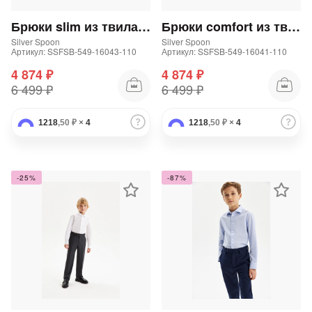
Подробнее
об оплате Плайтом
Брюки slim из твила для мальчика
Брюки comfort из твила для мальчика
Silver Spoon
Silver Spoon
Артикул: SSFSB-549-16043-110
Артикул: SSFSB-549-16041-110
4 874 ₽
4 874 ₽
6 499 ₽
6 499 ₽
Остались вопросы?
25
8 800 302-02-51
1218
,50 ₽
×
4
1218
,50 ₽
×
4
plait.ru
раз в 2
недели
-25%
-87%