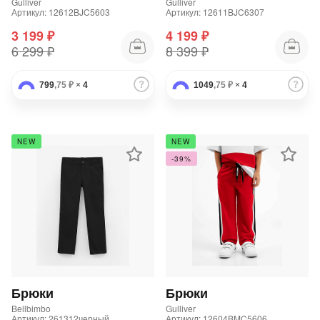
Gulliver
Gulliver
Артикул: 12612BJC5603
Артикул: 12611BJC6307
3 199 ₽
4 199 ₽
6 299 ₽
8 399 ₽
799
,75 ₽
×
4
1049
,75 ₽
×
4
NEW
NEW
-39%
Брюки
Брюки
Bellbimbo
Gulliver
Артикул: 261312черный
Артикул: 12604BMC5606