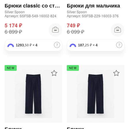
Брюки classic со стрелками для мальчика
Брюки для мальчика
Silver Spoon
Silver Spoon
Артикул: SSFSB-549-16002-824
Артикул: SSFSB-229-16003-376
5 174 ₽
749 ₽
6 899 ₽
6 099 ₽
1293
,50 ₽
×
4
187
раз в 2 недели
,25 ₽
×
4
NEW
NEW