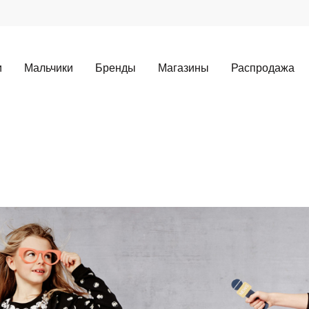
и
Мальчики
Бренды
Магазины
Распродажа
Для клиентов всех банков
Разбейте
оплату
а части
без переплат
График платежей