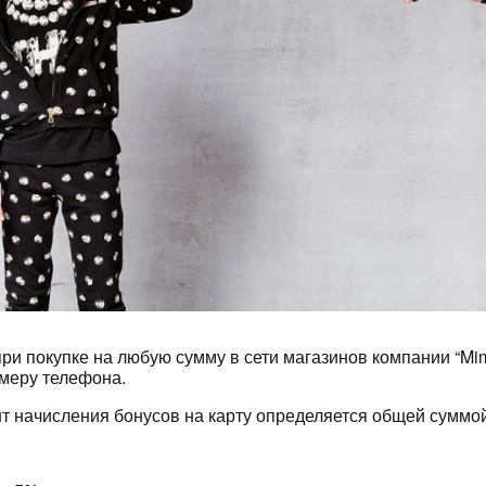
Сегодня
25
%
Добавляйте товары
в корзину
Оплачивайте сегодня только
25
% картой любого банка
ри покупке на любую сумму в сети магазинов компании “Mi
омеру телефона.
Получайте товар
выбранный способом
т начисления бонусов на карту определяется общей суммой
Оставшиеся
75
% будут
списываться