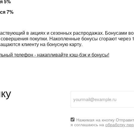
ся 5%
с вашей карты
по
25
%
каждые 2 недели
тся 7%
частвующий в акциях и сезонных распродажах. Бонусами во
Подробнее
об оплате Плайтом
 совершения покупки. Накопленные бонусы сгорают через 1 
ащаются клиенту на бонусную карту.
ьный телефон - накапливайте кэш-бэк и бонусы!
25
раз в 2
Остались вопросы?
недели
ку
8 800 302-02-51
plait.ru
Нажимая на кнопку Отправит
я соглашаюсь на
обработку пе