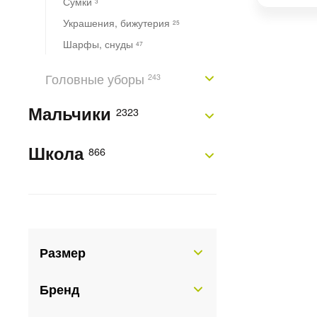
Сумки
3
Украшения, бижутерия
25
Шарфы, снуды
47
Головные уборы
243
Мальчики
2323
Школа
866
Размер
Бренд