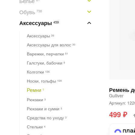
Белье
Обувь
738
Аксессуары
459
Аксессуары
26
Аксессуары для волос
30
Варежки, перчатки
51
Галстуки, бабочки
9
Колготки
126
Носки, гольфы
128
Ремень д
Ремни
1
Gulliver
Рюкзаки
3
Артикул: 1
Рюкзаки и сумки
3
499 ₽
Средства по уходу
3
Стельки
4