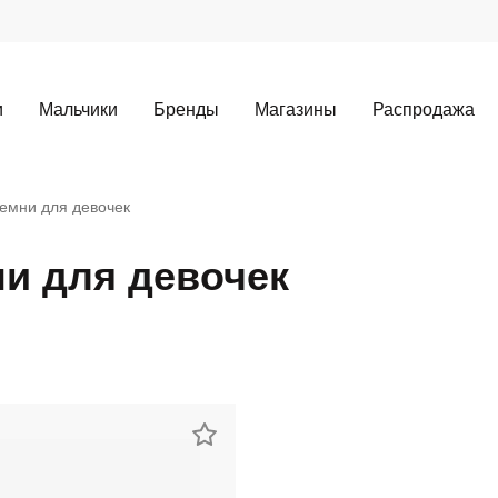
и
Мальчики
Бренды
Магазины
Распродажа
емни для девочек
и для девочек
Для клиентов всех банков
Разбейте
оплату
а части
без переплат
График платежей