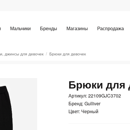
и
Мальчики
Бренды
Магазины
Распродажа
и, джинсы для девочек
Брюки для девочек
Брюки для 
Для клиентов всех банков
Артикул: 22109GJC3702
Разбейте
оплату
Бренд: Gulliver
Цвет: Черный
а части
без переплат