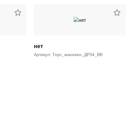
нет
Артикул: Торс_манекен_ДР34_ВВ