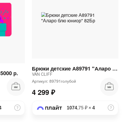
Брюки детские А89791 "Аларо блю юниор" 82Бр
5000 р.
VAN CLIFF
Артикул: 89791голубой
4 299 ₽
4
1074
,75 ₽
×
4