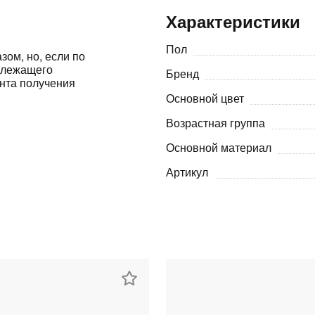
Характеристики
Оставшиеся
75
% будут
списываться
с вашей карты
по
25
%
каждые 2 недели
Пол
зом, но, если по
адлежащего
Бренд
ента получения
Основной цвет
Подробнее
об оплате Плайтом
Возрастная группа
Основной материал
Артикул
25
раз в 2
Остались вопросы?
недели
8 800 302-02-51
plait.ru