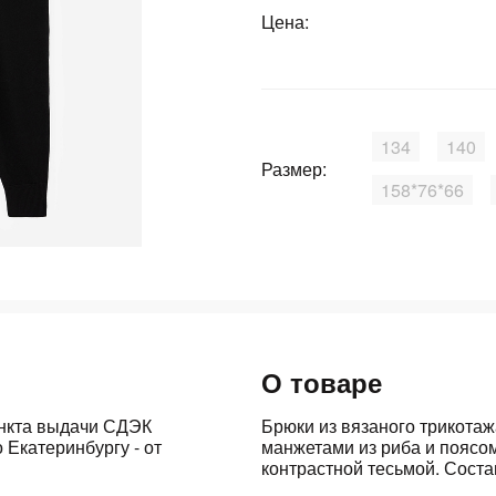
Цена:
График платежей
Сегодня
25
%
134
140
Размер:
158*76*66
Добавляйте товары
в корзину
Оплачивайте сегодня только
25
% картой любого банка
О товаре
ункта выдачи СДЭК
Брюки из вязаного трикота
 Екатеринбургу - от
манжетами из риба и поясо
Получайте товар
выбранный способом
контрастной тесьмой. Соста