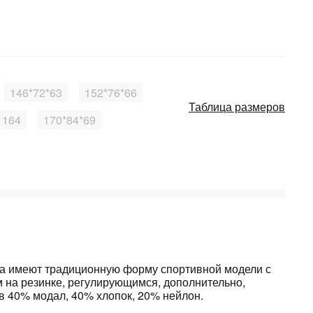
146*72*63
152*76*66
Таблица размеров
164
170*84*69
жа имеют традиционную форму спортивной модели с
м на резинке, регулирующимся, дополнительно,
в 40% модал, 40% хлопок, 20% нейлон.