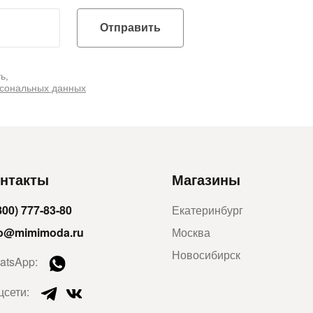
Отправить
ь,
рсональных данных
нтакты
Магазины
800) 777-83-80
Екатеринбург
fo@mimimoda.ru
Москва
Новосибирск
atsApp:
цсети: