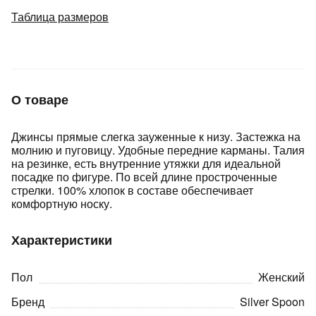
Подробнее
Таблица размеров
об оплате Плайтом
Остались вопросы?
25
О товаре
8 800 302-02-51
plait.ru
раз в 2
Джинсы прямые слегка зауженные к низу. Застежка на
недели
молнию и пуговицу. Удобные передние карманы. Талия
на резинке, есть внутренние утяжки для идеальной
посадке по фигуре. По всей длине простроченные
стрелки. 100% хлопок в составе обеспечивает
комфортную носку.
Характеристики
Пол
Женский
Бренд
Silver Spoon