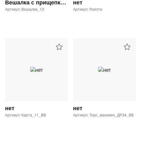
Вешалка с прищепками GL-29 с таргеткой Button Blue
нет
Артикул: Вешалка_13
Артикул: Роялти
нет
нет
Артикул: Карта_11_BB
Артикул: Торс_манекен_ДР34_ВВ