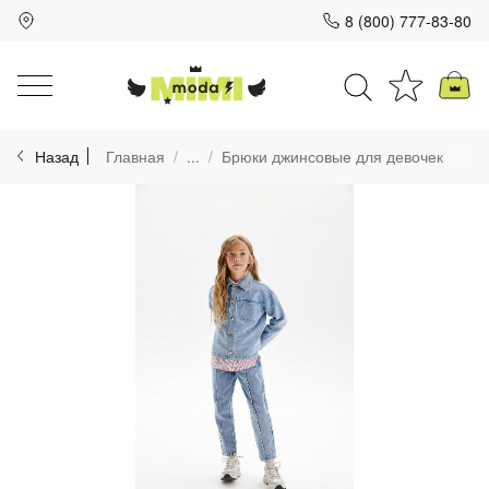
8 (800) 777-83-80
Для клиентов всех банков
Назад
Главная
...
Брюки джинсовые для девочек
Разбейте
оплату
на части
без переплат
График платежей
Сегодня
25
%