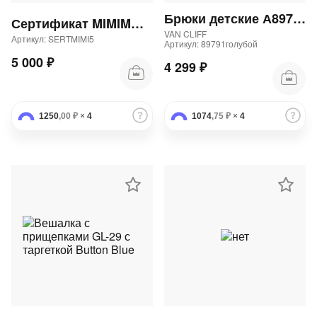
Брюки детские А89791 "Аларо блю юниор" 82Бр
Сертификат MIMIMODA 5000 р.
VAN CLIFF
Артикул: SERTMIMI5
Артикул: 89791голубой
5 000 ₽
4 299 ₽
1250
,00 ₽
×
4
1074
,75 ₽
×
4