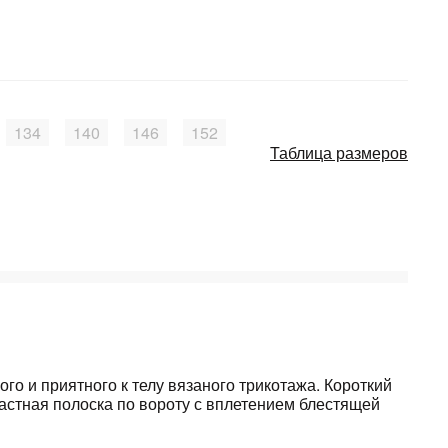
134
140
146
152
Таблица размеров
го и приятного к телу вязаного трикотажа. Короткий
растная полоска по вороту с вплетением блестящей