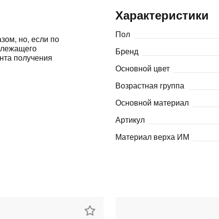
Характеристики
Оставшиеся
75
% будут
списываться
с вашей карты
по
25
%
каждые 2 недели
Пол
зом, но, если по
адлежащего
Бренд
ента получения
Основной цвет
Возрастная группа
Подробнее
об оплате Плайтом
Основной материал
Артикул
Материал верха ИМ
25
раз в 2
Остались вопросы?
недели
8 800 302-02-51
plait.ru