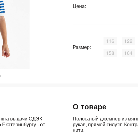
Цена:
График платежей
Сегодня
25
%
116
122
Размер:
158
164
Добавляйте товары
в корзину
Оплачивайте сегодня только
25
% картой любого банка
О товаре
ункта выдачи СДЭК
Полосатый джемпер из мягко
 Екатеринбургу - от
рукав, прямой силуэт. Конт
Получайте товар
выбранный способом
нити.