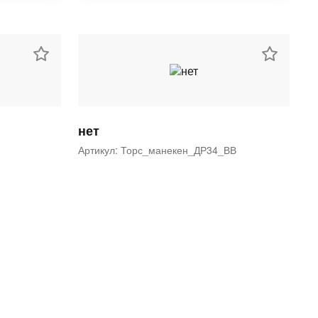
нет
Артикул: Торс_манекен_ДР34_ВВ