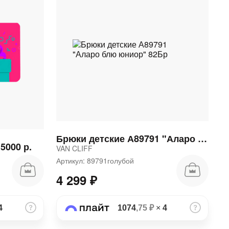
Брюки детские А89791 "Аларо блю юниор" 82Бр
5000 р.
VAN CLIFF
Артикул: 89791голубой
4 299 ₽
4
1074
,75 ₽
×
4