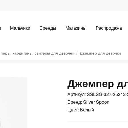
и
Мальчики
Бренды
Магазины
Распродажа
перы, кардиганы, свитеры для девочек
Джемпер для девочки
Джемпер дл
Для клиентов всех банков
Артикул: SSLSG-327-25312-
Разбейте
оплату
Бренд: Silver Spoon
Цвет: Белый
а части
без переплат