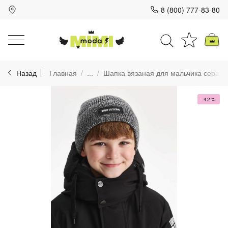
8 (800) 777-83-80
Для клиентов всех банков
Назад
Главная
...
Шапка вязаная для мальчика серая
Разбейте
оплату
на части
-42%
без переплат
График платежей
Сегодня
25
%