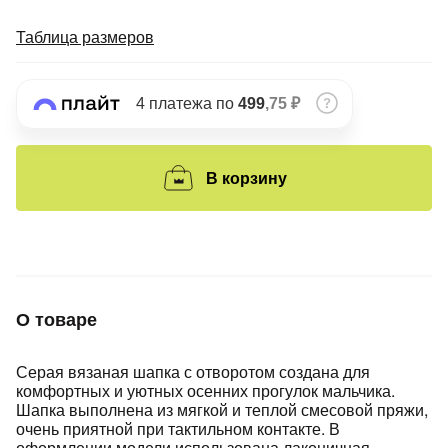
Подробнее
об оплате Плайтом
Таблица размеров
4 платежа по
499
,75 ₽
Остались вопросы?
25
8 800 302-02-51
В корзину
plait.ru
раз в 2
недели
О товаре
Серая вязаная шапка с отворотом создана для
комфортных и уютных осенних прогулок мальчика.
Шапка выполнена из мягкой и теплой смесовой пряжи,
очень приятной при тактильном контакте. В
оформлении модели использована лаконичная