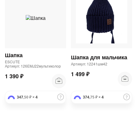
Шапка
Шапка для мальчика
ESCUTE
Артикул: 12241шм42
Артикул: 126EMJ22мультиколор
1 499 ₽
1 390 ₽
347
,50 ₽
×
4
374
,75 ₽
×
4