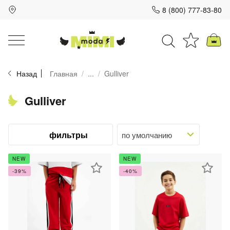
8 (800) 777-83-80
Для клиентов всех банков
Назад
Главная
...
Gulliver
Разбейте
оплату
на части
Gulliver
без переплат
фильтры
График платежей
NEW
NEW
-39%
-40%
Сегодня
25
%