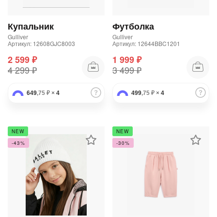
Подробнее
об оплате Плайтом
Купальник
Футболка
Gulliver
Gulliver
Артикул: 12608GJC8003
Артикул: 12644BBC1201
2 599 ₽
1 999 ₽
Остались вопросы?
25
4 299 ₽
3 499 ₽
8 800 302-02-51
plait.ru
раз в 2
649
,75 ₽
×
4
499
,75 ₽
×
4
недели
NEW
NEW
-43%
-30%