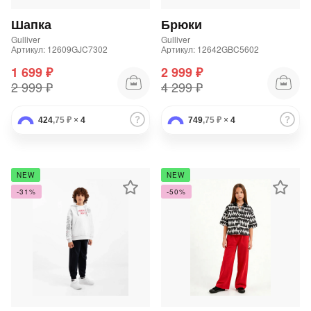
Шапка
Брюки
Gulliver
Gulliver
Артикул: 12609GJC7302
Артикул: 12642GBC5602
1 699 ₽
2 999 ₽
2 999 ₽
4 299 ₽
раз в 2 недели
424
,75 ₽
×
4
749
,75 ₽
×
4
NEW
NEW
-31%
-50%