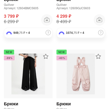
Gulliver
Gulliver
Артикул: 12604BMC5605
Артикул: 12609GJC5603
3 799 ₽
4 299 ₽
6 299 ₽
8 499 ₽
949
,75 ₽
×
4
1074
,75 ₽
×
4
NEW
NEW
-39%
-40%
Брюки
Брюки
Gulliver
Gulliver