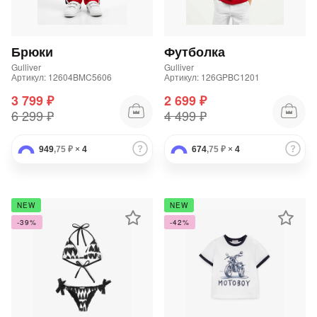
Добавляйте товары
в корзину
Брюки
Футболка
Gulliver
Gulliver
Артикул: 12604BMC5606
Артикул: 126GPBC1201
Оплачивайте сегодня только
3 799 ₽
2 699 ₽
25
% картой любого банка
6 299 ₽
4 499 ₽
949
,75 ₽
×
4
674
,75 ₽
×
4
Получайте товар
выбранный способом
NEW
NEW
Оставшиеся
75
% будут
-39%
-42%
списываться
с вашей карты
по
25
%
каждые 2 недели