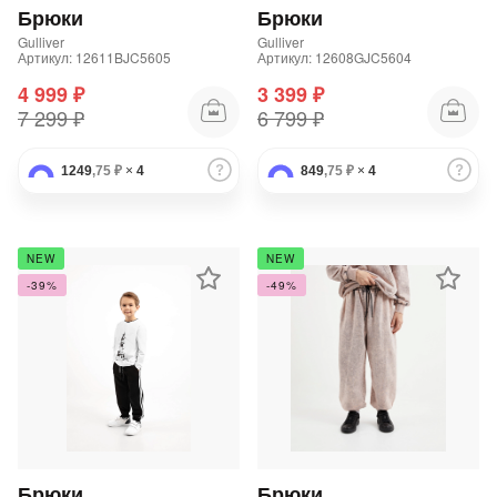
Брюки
Брюки
Gulliver
Gulliver
Артикул: 12611BJC5605
Артикул: 12608GJC5604
4 999 ₽
3 399 ₽
7 299 ₽
6 799 ₽
1249
,75 ₽
×
4
849
,75 ₽
×
4
NEW
NEW
-39%
-49%
Брюки
Брюки