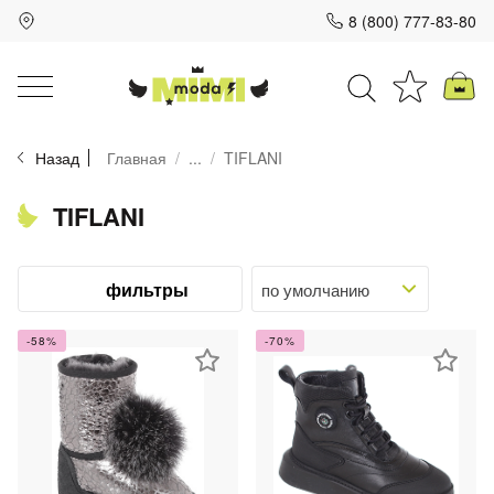
8 (800) 777-83-80
Для клиентов всех банков
Назад
Главная
...
TIFLANI
Разбейте
оплату
на части
TIFLANI
без переплат
фильтры
График платежей
-58%
-70%
Сегодня
25
%