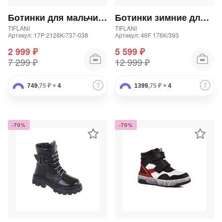
Ботинки для мальчика
Ботинки зимние для девочки
TIFLANI
TIFLANI
Артикул: 17P 2128K/737-038
Артикул: 46F 176K/393
2 999 ₽
5 599 ₽
7 299 ₽
12 999 ₽
раз в 2 недели
749
,75 ₽
×
4
1399
,75 ₽
×
4
-70%
-70%