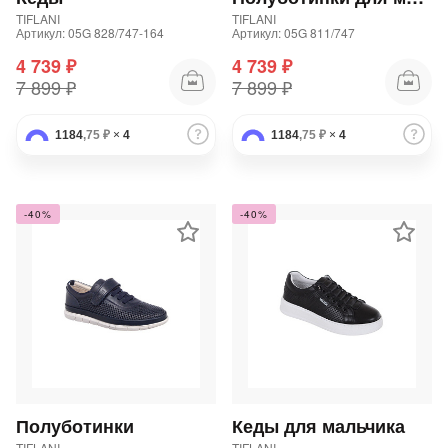
TIFLANI
TIFLANI
Артикул: 05G 828/747-164
Артикул: 05G 811/747
4 739 ₽
4 739 ₽
7 899 ₽
7 899 ₽
1184
,75 ₽
×
4
1184
,75 ₽
×
4
-40%
-40%
Полуботинки
Кеды для мальчика
TIFLANI
TIFLANI