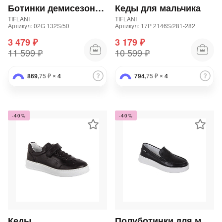
Ботинки демисезонные для девочки
Кеды для мальчика
TIFLANI
TIFLANI
Артикул: 02G 132S/50
Артикул: 17P 2146S/281-282
3 479 ₽
3 179 ₽
11 599 ₽
10 599 ₽
869
,75 ₽
×
4
794
,75 ₽
×
4
-40%
-40%
Кеды
Полуботинки для мальчика