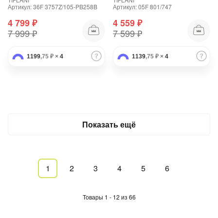
Артикул: 36F 3757Z/105-PB258B
Артикул: 05F 801/747
4 799 ₽
4 559 ₽
7 999 ₽
7 599 ₽
1199
,75 ₽
×
4
1139
,75 ₽
×
4
Показать ещё
1
2
3
4
5
6
Товары 1 - 12 из 66