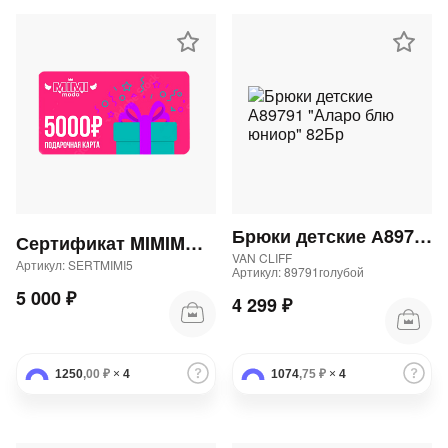
Брюки детские А89791 "Аларо блю юниор" 82Бр
Сертификат MIMIMODA 5000 р.
VAN CLIFF
Артикул: SERTMIMI5
Артикул: 89791голубой
5 000 ₽
4 299 ₽
1250
,00 ₽
×
4
1074
,75 ₽
×
4