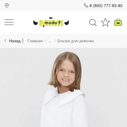
8 (800) 777-83-80
Для клиентов всех банков
Назад
Главная
...
Блузка для девочки
Разбейте
оплату
на части
без переплат
График платежей
Сегодня
25
%