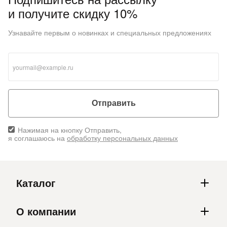
Подробнее
и получите скидку 10%
об оплате Плайтом
Узнавайте первым о новинках и специальных предложениях
Остались вопросы?
25
8 800 302-02-51
plait.ru
раз в 2
Отправить
недели
Нажимая на кнопку Отправить,
я соглашаюсь на
обработку персональных данных
Каталог
О компании