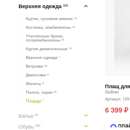
Верхняя одежда
300
Куртки, пуховики зимние
74
Костюмы, комбинезоны
34
Утепленные брюки,
полукомбинезоны
54
Куртки демисезонные
70
Верхняя одежда
1
Ветровки
24
Джинсовки
8
Жилеты
9
Gulliver
Пальто, парки
25
Артикул: 1
Плащи
1
6 399 ₽
Белье
63
Обувь
590