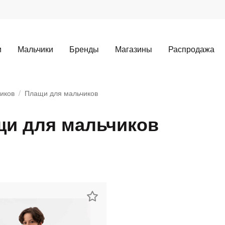
и
Мальчики
Бренды
Магазины
Распродажа
иков
Плащи для мальчиков
и для мальчиков
Для клиентов всех банков
Разбейте
оплату
а части
без переплат
График платежей