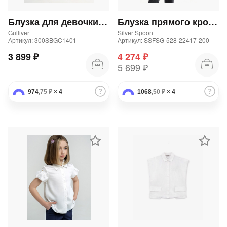
Блузка для девочки с объемными рукавами белая
Блузка прямого кроя из трикотажа
Gulliver
Silver Spoon
Артикул: 300SBGC1401
Артикул: SSFSG-528-22417-200
3 899 ₽
4 274 ₽
5 699 ₽
974
,75 ₽
×
4
1068
,50 ₽
×
4