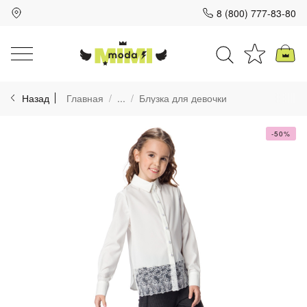
8 (800) 777-83-80
Для клиентов всех банков
Назад
Главная
...
Блузка для девочки
Разбейте
оплату
на части
-50%
без переплат
График платежей
Сегодня
25
%