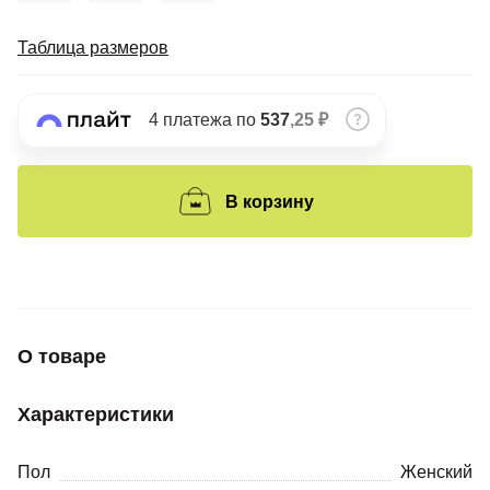
Подробнее
об оплате Плайтом
Таблица размеров
4 платежа по
537
,25 ₽
Остались вопросы?
25
8 800 302-02-51
plait.ru
В корзину
раз в 2
недели
О товаре
Характеристики
Пол
Женский