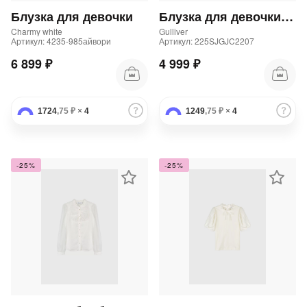
Блузка для девочки
Блузка для девочки без рукава из поплина белая
Charmy white
Gulliver
Артикул: 4235-985айвори
Артикул: 225SJGJC2207
6 899 ₽
4 999 ₽
1724
,75 ₽
×
4
1249
,75 ₽
×
4
-25%
-25%