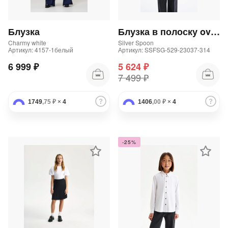
Блузка
Блузка в полоску oversize
Charmy white
Silver Spoon
Артикул: 4157-1белый
Артикул: SSFSG-529-23037-314
6 999 ₽
5 624 ₽
7 499 ₽
1749
,75 ₽
×
4
1406
,00 ₽
×
4
-25%