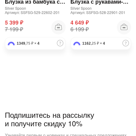
Блузка из бамбука со струящимися рукавами
Блузка с рукавами-фонариками
Silver Spoon
Silver Spoon
Артикул: SSFSG-529-22602-201
Артикул: SSFSG-528-22901-201
5 399 ₽
4 649 ₽
7 199 ₽
6 199 ₽
1349
,75 ₽
×
4
1162
,25 ₽
×
4
Подпишитесь на рассылку
и получите скидку 10%
Узнавайте первым о новинках и специальных предложениях