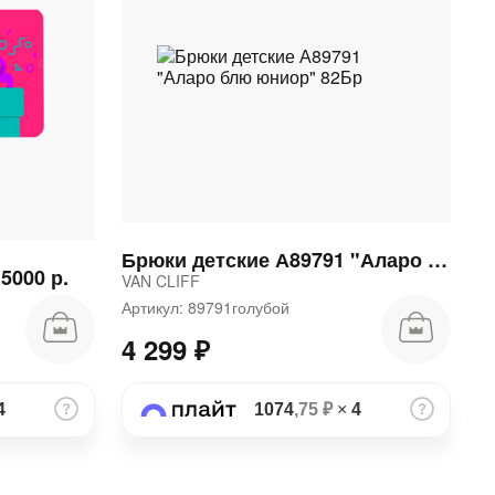
Брюки детские А89791 "Аларо блю юниор" 82Бр
5000 р.
VAN CLIFF
Артикул: 89791голубой
4 299 ₽
4
1074
,75 ₽
×
4