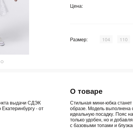
Цена:
График платежей
Сегодня
25
%
Размер:
104
110
Добавляйте товары
в корзину
О товаре
Оплачивайте сегодня только
25
% картой любого банка
ункта выдачи СДЭК
Стильная мини-юбка станет
 Екатеринбургу - от
образе. Модель выполнена 
идеальную посадку. Пояс н
только удобен, но и добавл
Получайте товар
выбранный способом
с базовыми топами и блузка