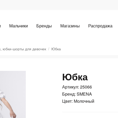
и
Мальчики
Бренды
Магазины
Распродажа
, юбки-шорты для девочек
Юбка
Юбка
Для клиентов всех банков
Артикул: 25066
Разбейте
оплату
Бренд: SMENA
Цвет: Молочный
а части
без переплат