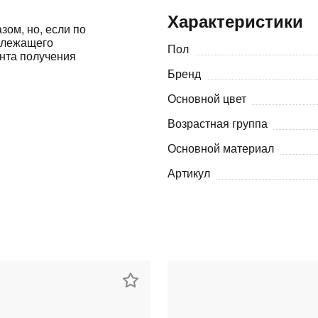
Характеристики
Оставшиеся
75
% будут
списываться
зом, но, если по
адлежащего
с вашей карты
по
25
%
каждые 2 недели
Пол
ента получения
Бренд
Основной цвет
Возрастная группа
Подробнее
об оплате Плайтом
Основной материал
Артикул
25
раз в 2
Остались вопросы?
недели
8 800 302-02-51
plait.ru