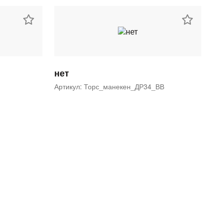
нет
Артикул: Торс_манекен_ДР34_ВВ