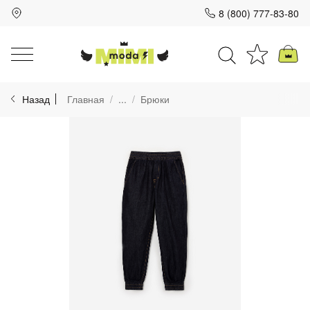
8 (800) 777-83-80
Для клиентов всех банков
Назад
Главная
...
Брюки
Разбейте
оплату
на части
без переплат
График платежей
Сегодня
25
%