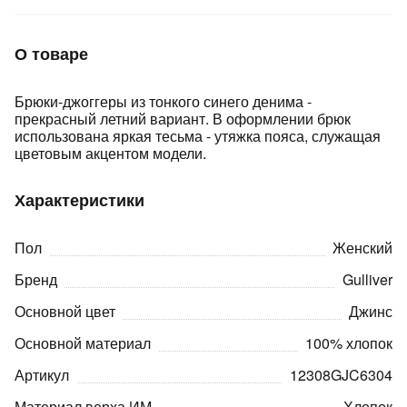
Подробнее
об оплате Плайтом
О товаре
Брюки-джоггеры из тонкого синего денима -
прекрасный летний вариант. В оформлении брюк
Остались вопросы?
25
использована яркая тесьма - утяжка пояса, служащая
8 800 302-02-51
цветовым акцентом модели.
plait.ru
раз в 2
недели
Характеристики
Пол
Женский
Бренд
Gulliver
Основной цвет
Джинс
Основной материал
100% хлопок
Артикул
12308GJC6304
Материал верха ИМ
Хлопок