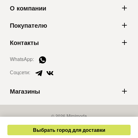
О компании
Покупателю
Контакты
WhatsApp:
Соцсети:
Магазины
© 2026 Mimimoda
Политика конфиденциальности
Выбрать город для доставки