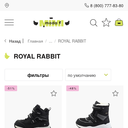
8 (800) 777-83-80
Для клиентов всех банков
Назад
Главная
...
ROYAL RABBIT
Разбейте
оплату
на части
ROYAL RABBIT
без переплат
фильтры
График платежей
-51%
-48%
Сегодня
25
%