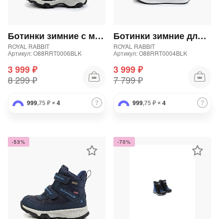
Добавляйте товары
в корзину
Ботинки зимние с мембраной для мальчика
Ботинки зимние для мальчика
ROYAL RABBIT
ROYAL RABBIT
Артикул: O88RRT0006BLK
Артикул: O88RRT0004BLK
Оплачивайте сегодня только
3 999 ₽
3 999 ₽
25
% картой любого банка
8 299 ₽
7 799 ₽
999
,75 ₽
×
4
999
,75 ₽
×
4
Получайте товар
выбранный способом
-53%
-70%
Оставшиеся
75
% будут
списываться
с вашей карты
по
25
%
каждые 2 недели