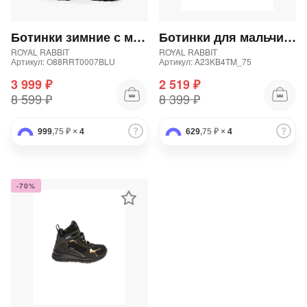
Подробнее
об оплате Плайтом
Ботинки зимние с мембраной для мальчика
Ботинки для мальчика
ROYAL RABBIT
ROYAL RABBIT
Артикул: O88RRT0007BLU
Артикул: A23KB4TM_75
3 999 ₽
2 519 ₽
Остались вопросы?
25
8 599 ₽
8 399 ₽
8 800 302-02-51
plait.ru
раз в 2
999
,75 ₽
×
4
629
,75 ₽
×
4
недели
-70%