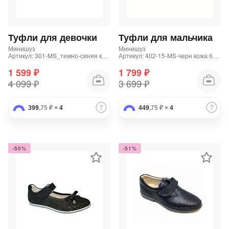
Добавляйте товары
в корзину
Туфли для девочки
Туфли для мальчика
Минишуз
Минишуз
Артикул: 301-MS_темно-синяя кожа
Артикул: 402-15-MS-черн кожа без п
Оплачивайте сегодня только
1 599 ₽
1 799 ₽
25
% картой любого банка
4 099 ₽
3 699 ₽
399
,75 ₽
×
4
449
,75 ₽
×
4
Получайте товар
выбранный способом
-50%
-51%
Оставшиеся
75
% будут
списываться
с вашей карты
по
25
%
каждые 2 недели