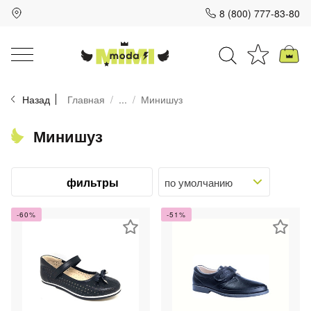
8 (800) 777-83-80
Для клиентов всех банков
Назад
Главная
...
Минишуз
Разбейте
оплату
на части
Минишуз
без переплат
фильтры
График платежей
-60%
-51%
Сегодня
25
%