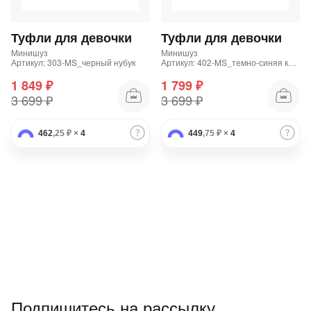
Подробнее
об оплате Плайтом
Туфли для девочки
Туфли для девочки
Минишуз
Минишуз
Артикул: 303-MS_черный нубук
Артикул: 402-MS_темно-синяя кожа
1 849 ₽
1 799 ₽
Остались вопросы?
25
3 699 ₽
3 699 ₽
8 800 302-02-51
plait.ru
раз в 2
462
,25 ₽
×
4
449
,75 ₽
×
4
недели
Подпишитесь на рассылку