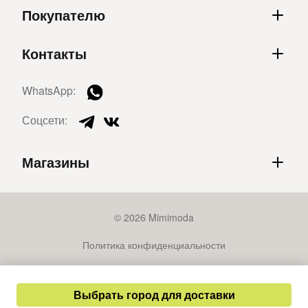
Покупателю
Контакты
WhatsApp:
Соцсети:
Магазины
© 2026 Mimimoda
Политика конфиденциальности
Публичная оферта
Выбрать город для доставки
Разработка сайта – СайтКрафт