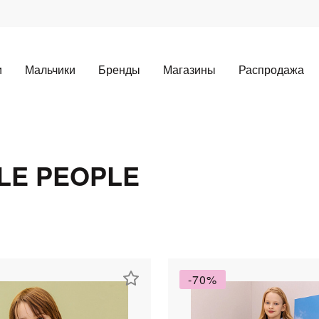
и
Мальчики
Бренды
Магазины
Распродажа
LE PEOPLE
Для клиентов всех банков
Разбейте
оплату
а части
без переплат
-70%
График платежей