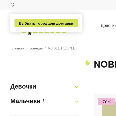
Выбрать город для доставки
Девочк
Главная
Бренды
NOBLE PEOPLE
NOB
Девочки
1
н
Мальчики
1
-70%