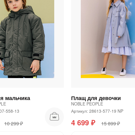
Сегодня
25
%
Добавляйте товары
в корзину
Оплачивайте сегодня только
25
% картой любого банка
ля мальчика
Плащ для девочки
PLE
NOBLE PEOPLE
Получайте товар
выбранный способом
607-558-13
Артикул: 28613-577-19 NP
4 699 ₽
10 299 ₽
15 899 ₽
Оставшиеся
75
% будут
списываться