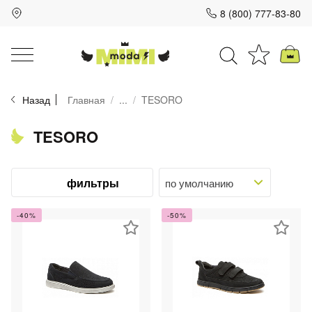
8 (800) 777-83-80
Для клиентов всех банков
Назад
Главная
...
TESORO
Разбейте
оплату
на части
TESORO
без переплат
фильтры
График платежей
-40%
-50%
Сегодня
25
%