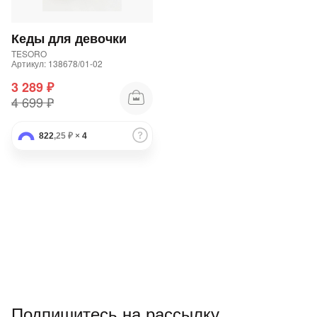
Подробнее
об оплате Плайтом
Кеды для девочки
TESORO
Артикул: 138678/01-02
3 289 ₽
Остались вопросы?
25
4 699 ₽
8 800 302-02-51
plait.ru
раз в 2
822
,25 ₽
×
4
недели
Подпишитесь на рассылку