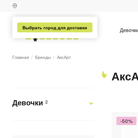
Выбрать город для доставки
Девочк
Главная
Бренды
АксАрт
Акс
Девочки
2
н
-50%