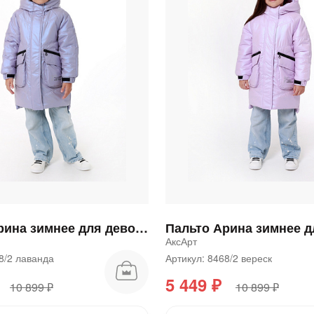
Сегодня
25
%
Добавляйте товары
в корзину
Оплачивайте сегодня только
25
% картой любого банка
Пальто Арина зимнее для девочки
АксАрт
Получайте товар
выбранный способом
68/2 лаванда
Артикул: 8468/2 вереск
5 449 ₽
10 899 ₽
10 899 ₽
Оставшиеся
75
% будут
списываться