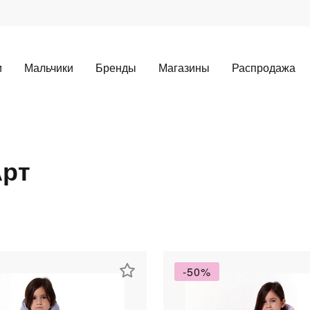
и
Мальчики
Бренды
Магазины
Распродажа
Арт
Для клиентов всех банков
Разбейте
оплату
а части
без переплат
-50%
График платежей