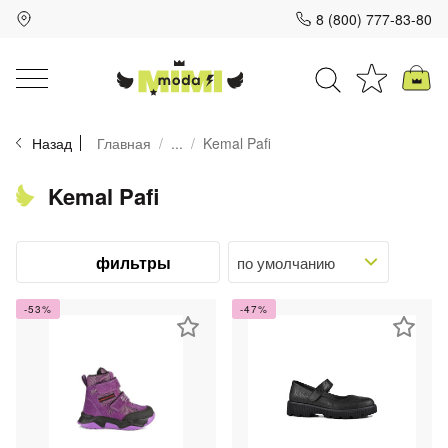
8 (800) 777-83-80
Для клиентов всех банков
Назад
Главная
...
Kemal Pafi
Разбейте
оплату
на части
Kemal Pafi
без переплат
фильтры
График платежей
-53%
-47%
Сегодня
25
%