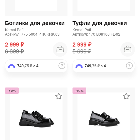
Добавляйте товары
в корзину
Ботинки для девочки
Туфли для девочки
Kemal Pafi
Kemal Pafi
Артикул: 775 5004 PTK KRK/03
Артикул: 170 B08100 FL/02
Оплачивайте сегодня только
2 999 ₽
2 999 ₽
25
% картой любого банка
6 399 ₽
5 699 ₽
749
,75 ₽
×
4
749
,75 ₽
×
4
Получайте товар
выбранный способом
-50%
-40%
Оставшиеся
75
% будут
списываться
с вашей карты
по
25
%
каждые 2 недели