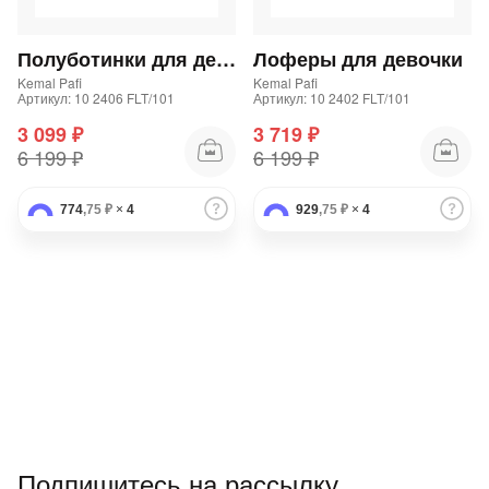
Подробнее
об оплате Плайтом
Полуботинки для девочки
Лоферы для девочки
Kemal Pafi
Kemal Pafi
Артикул: 10 2406 FLT/101
Артикул: 10 2402 FLT/101
3 099 ₽
3 719 ₽
Остались вопросы?
25
6 199 ₽
6 199 ₽
8 800 302-02-51
plait.ru
раз в 2
774
,75 ₽
×
4
929
,75 ₽
×
4
недели
Подпишитесь на рассылку