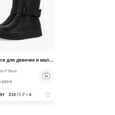
Сегодня
25
%
Добавляйте товары
в корзину
Полусапоги для девочек и мальчиков
Оплачивайте сегодня только
354-P Black
25
% картой любого банка
4 299 ₽
Получайте товар
выбранный способом
214
,75 ₽
×
4
Оставшиеся
75
% будут
списываться