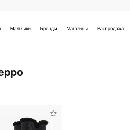
и
Мальчики
Бренды
Магазины
Распродажа
eppo
Для клиентов всех банков
Разбейте
оплату
а части
без переплат
График платежей