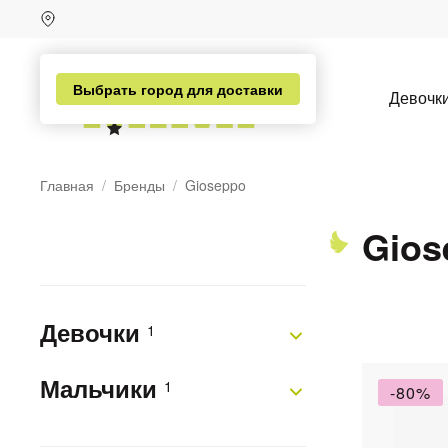
Выбрать город для доставки
Девочк
Главная
Бренды
Gioseppo
Gios
н
Девочки
1
Мальчики
1
-80%