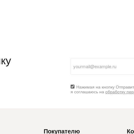
с вашей карты
по
25
%
каждые 2 недели
Подробнее
об оплате Плайтом
ку
25
раз в 2
Остались вопросы?
недели
Нажимая на кнопку Отправит
8 800 302-02-51
я соглашаюсь на
обработку пе
plait.ru
Покупателю
Ко