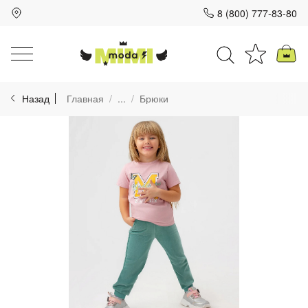
8 (800) 777-83-80
Для клиентов всех банков
Назад
Главная
...
Брюки
Разбейте
оплату
на части
без переплат
График платежей
Сегодня
25
%