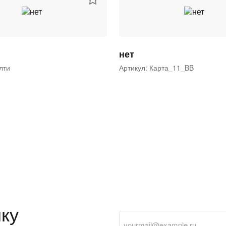
нет
ялти
Артикул: Карта_11_BB
ку