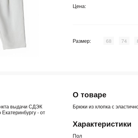
График платежей
Цена:
Сегодня
25
%
Размер:
68
74
Добавляйте товары
в корзину
О товаре
Оплачивайте сегодня только
25
% картой любого банка
ункта выдачи СДЭК
Брюки из хлопка с эластичн
 Екатеринбургу - от
Характеристики
Получайте товар
выбранный способом
Пол