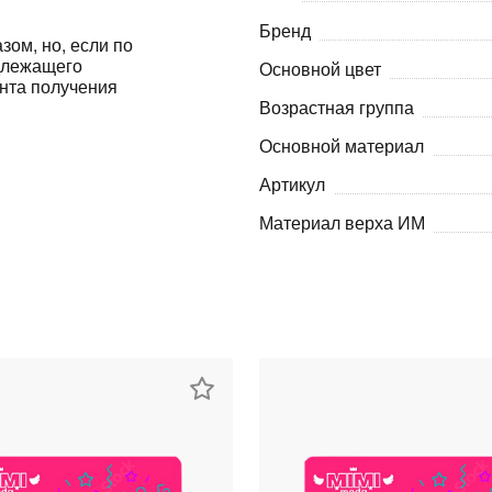
Бренд
Оставшиеся
75
% будут
списываться
зом, но, если по
адлежащего
с вашей карты
по
25
%
каждые 2 недели
Основной цвет
ента получения
Возрастная группа
Основной материал
Артикул
Подробнее
об оплате Плайтом
Материал верха ИМ
25
раз в 2
Остались вопросы?
недели
8 800 302-02-51
plait.ru