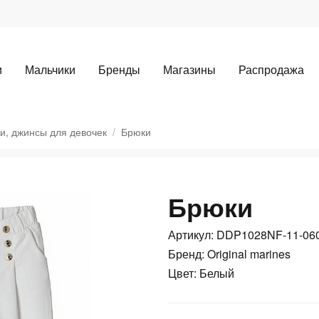
и
Мальчики
Бренды
Магазины
Распродажа
и, джинсы для девочек
Брюки
Брюки
Для клиентов всех банков
Артикул: DDP1028NF-11-0
Разбейте
оплату
Бренд: Original marines
а части
без переплат
Цвет: Белый