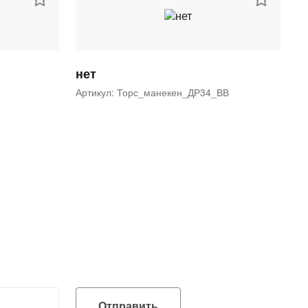
нет
Артикул: Торс_манекен_ДР34_ВВ
Отправить