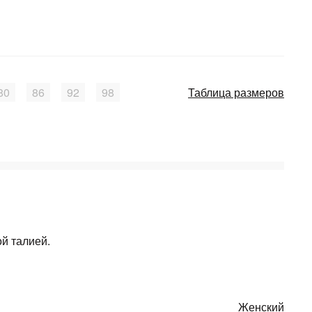
80
86
92
98
Таблица размеров
ой талией.
Женский