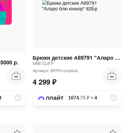
Брюки детские А89791 "Аларо блю юниор" 82Бр
5000 р.
VAN CLIFF
Артикул: 89791голубой
4 299 ₽
4
1074
,75 ₽
×
4