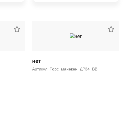
нет
Артикул: Торс_манекен_ДР34_ВВ