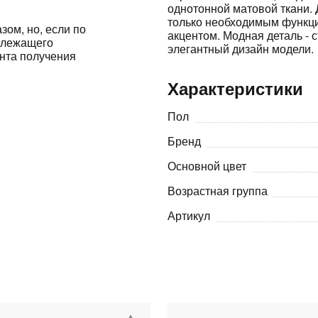
однотонной матовой ткани. 
только необходимым функци
зом, но, если по
Оставшиеся
75
% будут
списываться
акцентом. Модная деталь - 
адлежащего
с вашей карты
по
25
%
каждые 2 недели
элегантный дизайн модели.
ента получения
Характеристики
Пол
Подробнее
об оплате Плайтом
Бренд
Основной цвет
Возрастная группа
25
раз в 2
Артикул
Остались вопросы?
недели
8 800 302-02-51
plait.ru