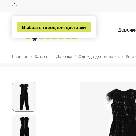
Выбрать город для доставки
Девочк
Главная
Каталог
Девочки
Одежда для девочек
Кост
н