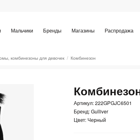
и
Мальчики
Бренды
Магазины
Распродажа
юмы, комбинезоны для девочек
Комбинезон
Комбинезо
Для клиентов всех банков
Артикул: 222GPGJC6501
Разбейте
оплату
Бренд: Gulliver
Цвет: Черный
а части
без переплат