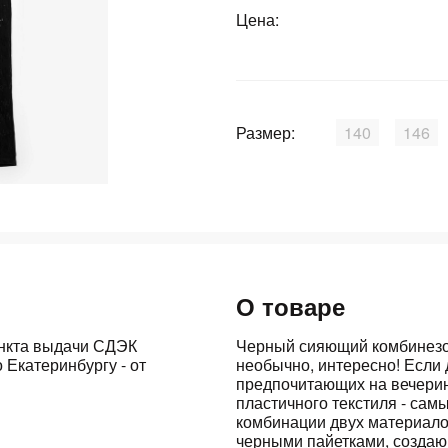
Цена:
График платежей
Сегодня
25
%
Размер:
140
146
Добавляйте товары
в корзину
О товаре
Оплачивайте сегодня только
25
% картой любого банка
ункта выдачи СДЭК
Черный сияющий комбинезон
 Екатеринбургу - от
необычно, интересно! Если 
предпочитающих на вечерин
пластичного текстиля - сам
Получайте товар
выбранный способом
комбинации двух материало
черными пайетками, создаю