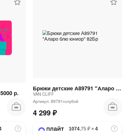
Брюки детские А89791 "Аларо блю юниор" 82Бр
5000 р.
VAN CLIFF
Артикул: 89791голубой
4 299 ₽
4
1074
,75 ₽
×
4