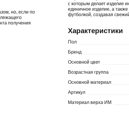
с которым делает изделие и
единичное изделие, а также
зом, но, если по
Оставшиеся
75
% будут
списываться
футболкой, создавая свежий
адлежащего
с вашей карты
по
25
%
каждые 2 недели
ента получения
Характеристики
Пол
Подробнее
об оплате Плайтом
Бренд
Основной цвет
Возрастная группа
25
Основной материал
раз в 2
Артикул
Остались вопросы?
недели
Материал верха ИМ
8 800 302-02-51
plait.ru