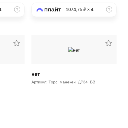
4
1074
,75 ₽
×
4
нет
Артикул: Торс_манекен_ДР34_ВВ