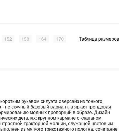
152
158
164
170
Таблица размеров
 коротким рукавом силуэта оверсайз из тонкого,
 - не скучный базовый вариант, а яркая трендовая
ормированию модных пропорций в образе. Дизайн
ических деталях: крупном кармане с клапаном,
контрастной тракторной молнии, служащей цветовым
выполнен из мягкого трикотажного полотна, сочетание