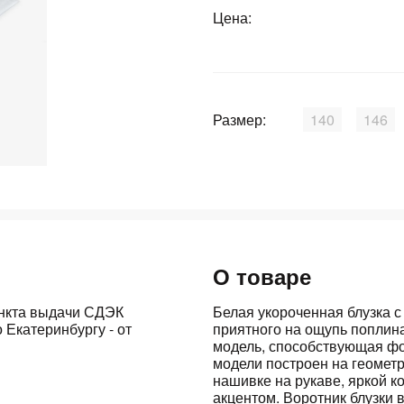
Цена:
График платежей
Сегодня
25
%
Размер:
140
146
Добавляйте товары
в корзину
О товаре
Оплачивайте сегодня только
25
% картой любого банка
ункта выдачи СДЭК
Белая укороченная блузка с
 Екатеринбургу - от
приятного на ощупь поплина
модель, способствующая ф
модели построен на геометр
Получайте товар
выбранный способом
нашивке на рукаве, яркой 
акцентом. Воротник блузки 