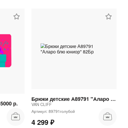
Брюки детские А89791 "Аларо блю юниор" 82Бр
5000 р.
VAN CLIFF
Артикул: 89791голубой
4 299 ₽