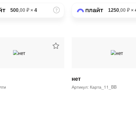
500
,00 ₽
×
4
1250
,00 ₽
×
нет
ялти
Артикул: Карта_11_BB