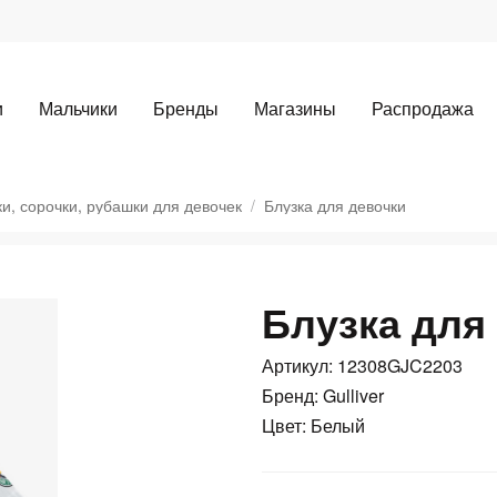
и
Мальчики
Бренды
Магазины
Распродажа
ки, сорочки, рубашки для девочек
Блузка для девочки
Блузка для
Для клиентов всех банков
Артикул: 12308GJC2203
Разбейте
оплату
Бренд: Gulliver
Цвет: Белый
а части
без переплат