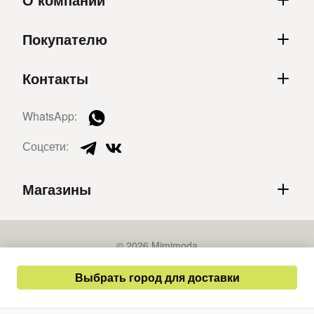
Покупателю
Контакты
WhatsApp:
Соцсети:
Магазины
© 2026 Mimimoda
Политика конфиденциальности
Выбрать город для доставки
Публичная оферта