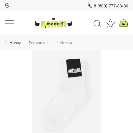
8 (800) 777-83-80
Для клиентов всех банков
Назад
Главная
...
Носки
Разбейте
оплату
на части
без переплат
График платежей
Сегодня
25
%