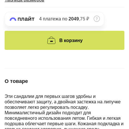
Подробнее
об оплате Плайтом
4 платежа по
2049
,75 ₽
Остались вопросы?
25
В корзину
8 800 302-02-51
plait.ru
раз в 2
недели
О товаре
Эти сандалии для первых шагов удобны и
обеспечивают защиту, а двойная застежка на липучке
позволяет легко регулировать посадку.
Минималистичный дизайн подходит для
повседневного использования летом. Гибкая и легкая
подошва облегчает первые шаги. Кожаная подкладка и
стелька создают здоровую, дышащую среду.