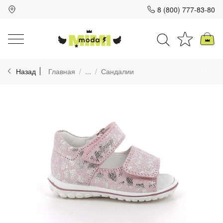
8 (800) 777-83-80
Для клиентов всех банков
Назад
Главная
...
Сандалии
Разбейте
оплату
на части
без переплат
График платежей
Сегодня
25
%