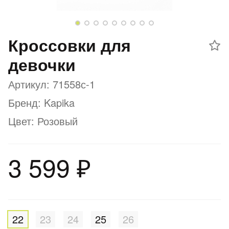
Добавляйте товары
в корзину
Кроссовки для
девочки
Оплачивайте сегодня только
25
% картой любого банка
Артикул: 71558с-1
Бренд: Kapika
Получайте товар
Цвет: Розовый
выбранный способом
3 599 ₽
Оставшиеся
75
% будут
списываться
с вашей карты
по
25
%
каждые 2 недели
22
23
24
25
26