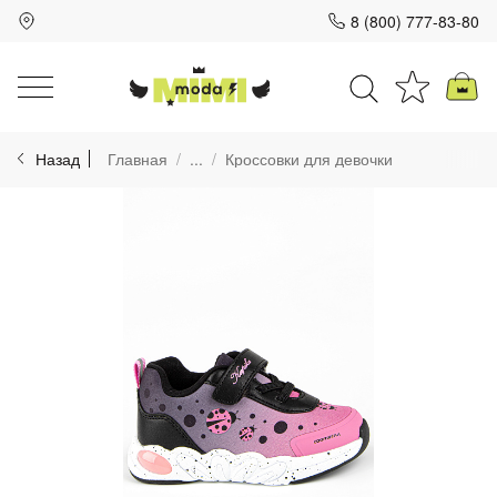
8 (800) 777-83-80
Для клиентов всех банков
Назад
Главная
...
Кроссовки для девочки
Разбейте
оплату
на части
без переплат
График платежей
Сегодня
25
%