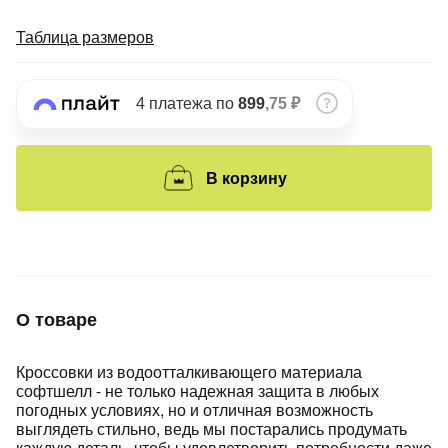
Подробнее
об оплате Плайтом
Таблица размеров
4 платежа по
899
,75 ₽
Остались вопросы?
25
8 800 302-02-51
В корзину
plait.ru
раз в 2
недели
О товаре
Кроссовки из водоотталкивающего материала
софтшелл - не только надежная защита в любых
погодных условиях, но и отличная возможность
выглядеть стильно, ведь мы постарались продумать
каждую деталь, чтобы удовлетворить потребности даже