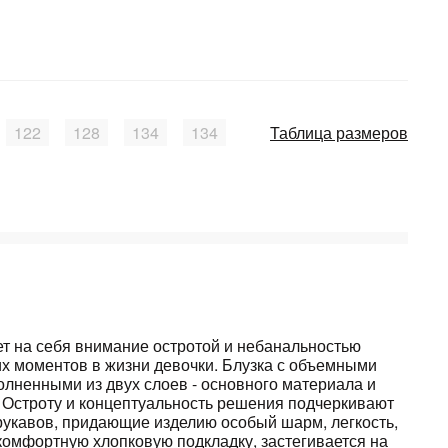
122
128
134
134
Таблица размеров
ет на себя внимание остротой и небанальностью
их моментов в жизни девочки. Блузка с объемными
лненными из двух слоев - основного материала и
. Остроту и концептуальность решения подчеркивают
рукавов, придающие изделию особый шарм, легкость,
комфортную хлопковую подкладку, застегивается на