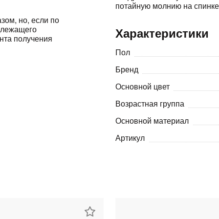
потайную молнию на спинке
зом, но, если по
Оставшиеся
75
% будут
списываться
адлежащего
Характеристики
с вашей карты
по
25
%
каждые 2 недели
ента получения
Пол
Бренд
Подробнее
об оплате Плайтом
Основной цвет
Возрастная группа
Основной материал
25
Артикул
раз в 2
Остались вопросы?
недели
8 800 302-02-51
plait.ru