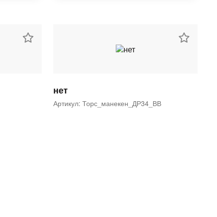
нет
Артикул: Торс_манекен_ДР34_ВВ