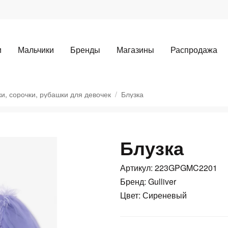
и
Мальчики
Бренды
Магазины
Распродажа
ки, сорочки, рубашки для девочек
Блузка
Блузка
Для клиентов всех банков
Артикул: 223GPGMC2201
Разбейте
оплату
Бренд: Gulliver
Цвет: Сиреневый
а части
без переплат