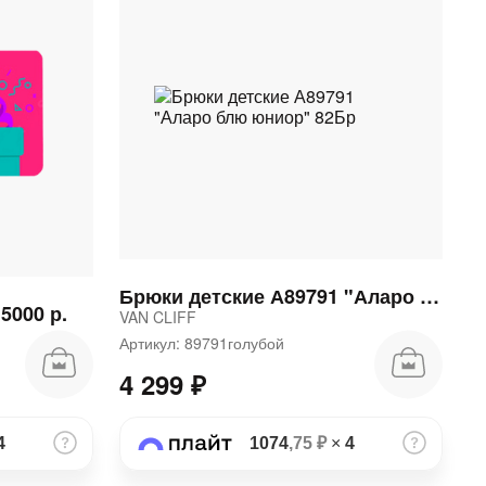
Брюки детские А89791 "Аларо блю юниор" 82Бр
5000 р.
VAN CLIFF
Артикул: 89791голубой
4 299 ₽
4
1074
,75 ₽
×
4