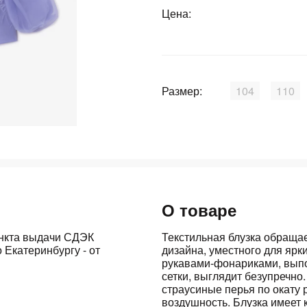
Цена:
График платежей
Сегодня
25
%
Размер:
104
110
Добавляйте товары
в корзину
О товаре
Оплачивайте сегодня только
25
% картой любого банка
ункта выдачи СДЭК
Текстильная блузка обраща
 Екатеринбургу - от
дизайна, уместного для ярк
рукавами-фонариками, выпо
сетки, выглядит безупречно
Получайте товар
выбранный способом
страусиные перья по окату 
воздушность. Блузка имеет 