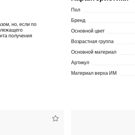
Пол
Оставшиеся
75
% будут
списываться
с вашей карты
по
25
%
каждые 2 недели
Бренд
зом, но, если по
адлежащего
Основной цвет
ента получения
Возрастная группа
Основной материал
Подробнее
об оплате Плайтом
Артикул
Материал верха ИМ
25
раз в 2
Остались вопросы?
недели
8 800 302-02-51
plait.ru