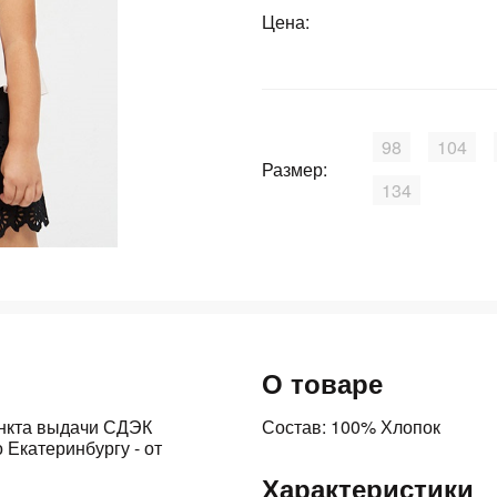
Цена:
График платежей
Сегодня
25
%
98
104
Размер:
134
Добавляйте товары
в корзину
Оплачивайте сегодня только
25
% картой любого банка
О товаре
ункта выдачи СДЭК
Состав: 100% Хлопок
 Екатеринбургу - от
Получайте товар
выбранный способом
Характеристики