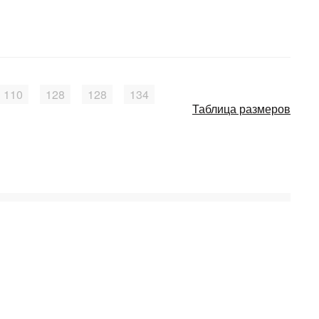
110
128
128
134
Таблица размеров