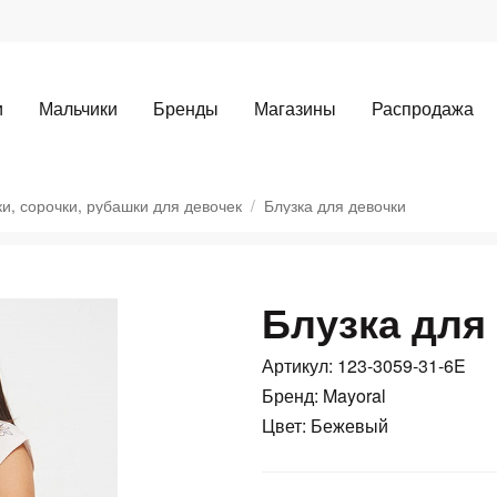
и
Мальчики
Бренды
Магазины
Распродажа
ки, сорочки, рубашки для девочек
Блузка для девочки
Блузка для
Для клиентов всех банков
Артикул: 123-3059-31-6E
Разбейте
оплату
Бренд: Mayoral
Цвет: Бежевый
а части
без переплат