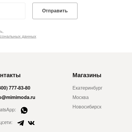
Отправить
ь,
рсональных данных
нтакты
Магазины
800) 777-83-80
Екатеринбург
fo@mimimoda.ru
Москва
Новосибирск
atsApp:
цсети: