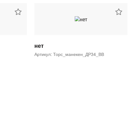
нет
Артикул: Торс_манекен_ДР34_ВВ