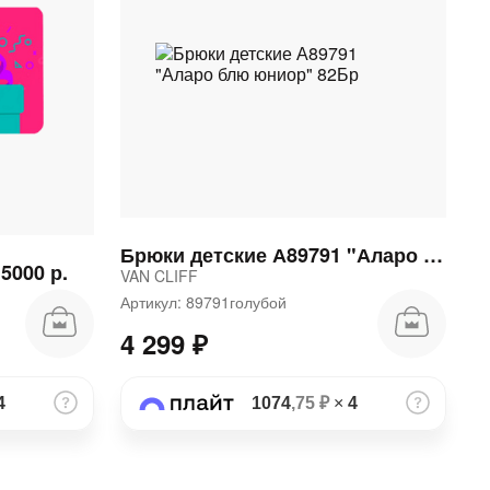
Брюки детские А89791 "Аларо блю юниор" 82Бр
5000 р.
VAN CLIFF
Артикул: 89791голубой
4 299 ₽
4
1074
,75 ₽
×
4