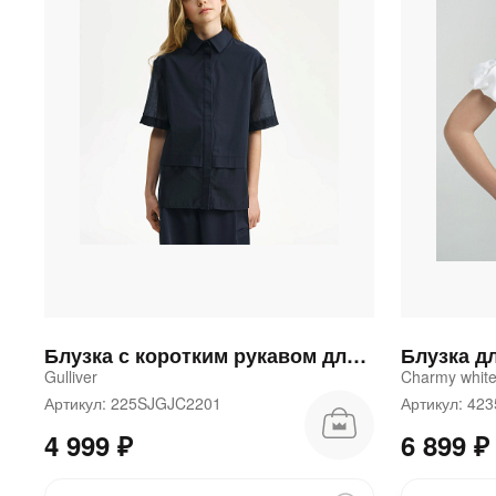
Блузка с коротким рукавом для девочки синяя
Блузка д
Gulliver
Charmy whit
Артикул: 225SJGJC2201
Артикул: 42
4 999 ₽
6 899 ₽