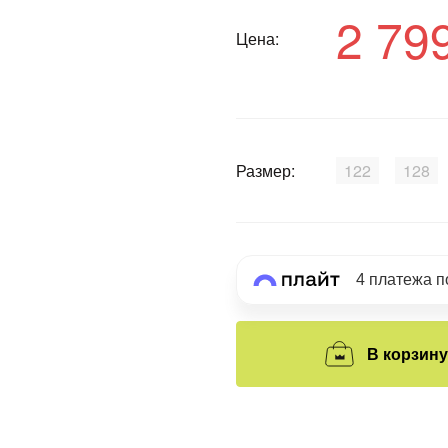
2 79
Цена:
График платежей
Сегодня
25
%
Размер:
122
128
Добавляйте товары
в корзину
4 платежа 
Оплачивайте сегодня только
В корзину
25
% картой любого банка
Получайте товар
выбранный способом