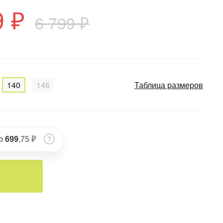
9 ₽
6 799 ₽
140
146
Таблица размеров
по
699
,75 ₽