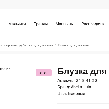
и
Мальчики
Бренды
Магазины
Распродажа
ки, сорочки, рубашки для девочек
Блузка для девочки
Блузка для
-58%
Артикул: 124-5141-2-8
Для клиентов всех банков
Бренд: Abel & Lula
Цвет: Бежевый
Разбейте
оплату
а части
без переплат