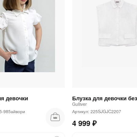
ля девочки
e
Gulliver
35-985айвори
Артикул: 225SJGJC2207
4 999 ₽