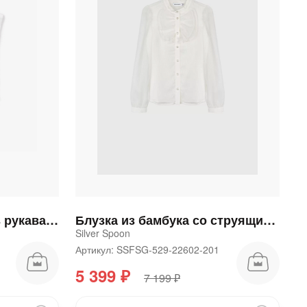
Блузка для девочки без рукава из поплина белая
Блузка из бамбука со струящимися рукавами
Silver Spoon
Артикул: SSFSG-529-22602-201
5 399 ₽
7 199 ₽