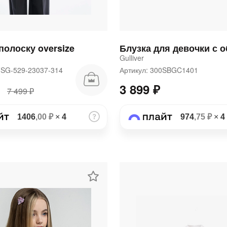
полоску oversize
Gulliver
FSG-529-23037-314
Артикул: 300SBGC1401
3 899 ₽
7 499 ₽
1406
,00 ₽
×
4
974
,75 ₽
×
4