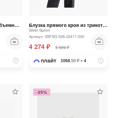
Блузка для девочки с объемными рукавами белая
Блузка прямого кроя из трикотажа
Silver Spoon
Артикул: SSFSG-528-22417-200
4 274 ₽
5 699 ₽
1068
,50 ₽
×
4
-25%