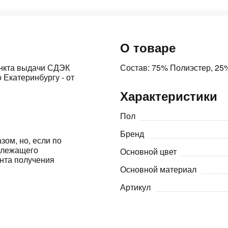
Оставшиеся
75
% будут
списываться
О товаре
с вашей карты
по
25
%
каждые 2 недели
ункта выдачи СДЭК
Состав: 75% Полиэстер, 25
 Екатеринбургу - от
Характеристики
Подробнее
об оплате Плайтом
Пол
Бренд
зом, но, если по
адлежащего
Основной цвет
ента получения
25
Основной материал
раз в 2
Остались вопросы?
недели
Артикул
8 800 302-02-51
plait.ru